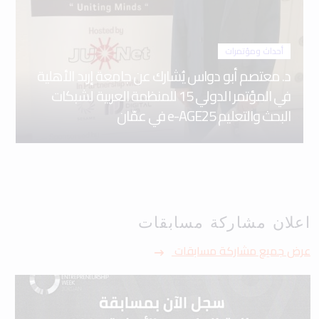
أحداث ومؤتمرات
د. معتصم أبو دواس يُشارك عن جامعة إربد الأهلية
في المؤتمر الدولي 15 للمنظمة العربية لشبكات
البحث والتعليم e-AGE25 في عمّان
اعلان مشاركة مسابقات
عرض جميع مشاركة مسابقات