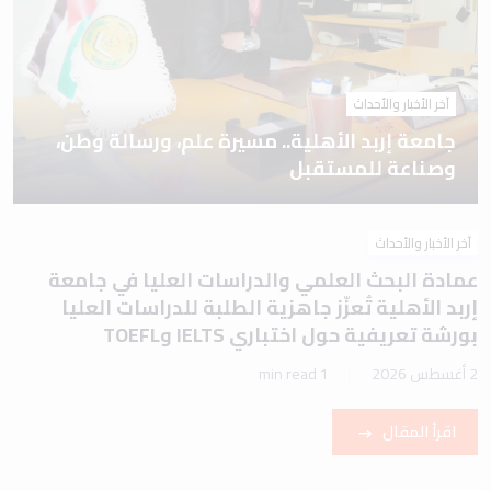
آخر الأخبار والأحداث
جامعة إربد الأهلية.. مسيرة علم، ورسالة وطن،
وصناعة للمستقبل
آخر الأخبار والأحداث
عمادة البحث العلمي والدراسات العليا في جامعة
إربد الأهلية تُعزّز جاهزية الطلبة للدراسات العليا
بورشة تعريفية حول اختباري IELTS وTOEFL
2 أغسطس 2026
1 min read
اقرأ المقال