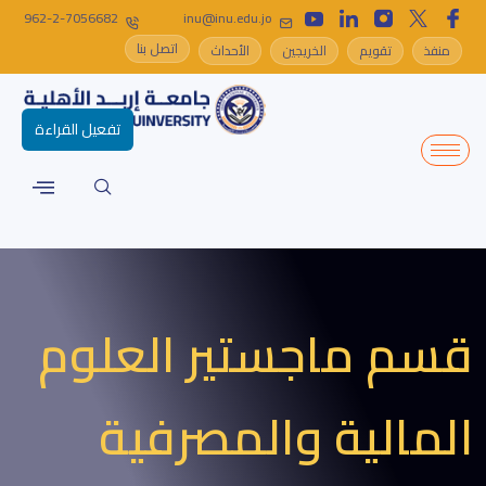
962-2-7056682
inu@inu.edu.jo
اتصل بنا
منفذ
تقويم
الخريجين
الأحداث
تفعيل القراءة
قسم ماجستير العلوم
المالية والمصرفية