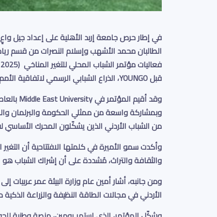
في إطار حرص جامعة إربد الأهلية على إعداد جيل واعٍ
الطالبان
محمد الأشهب
و
إسلام النصرات
من قسم ريادة 
فعاليات
مؤتمر الشباب المحلي للتغير المناخي
(LCOY Jordan 2025)
قبل
YOUNGO
، الذراع الشبابي الرسمي لاتفاقية الأمم 
وقد أقيم المؤتمر في
Middle East University
بالعاص
وبمشاركة واسعة من ممثلي الحكومة والبرلمان وال
من الشباب الأردني الذين يشكّلون المحرك الأساسي ل
وأكدت سمو الأميرة في كلمتها الافتتاحية أن التغير ال
والثقافة والتراث، مُشددة على أن إشراك الشباب هو 
ومن جانبه، أشار أمين عام وزارة البيئة عمر عربيات إ
الأردني في مجالات الطاقة النظيفة والزراعة الذكية م
وشكّل المؤتمر، الذي استمر يومين،
منصة وطنية للحوا