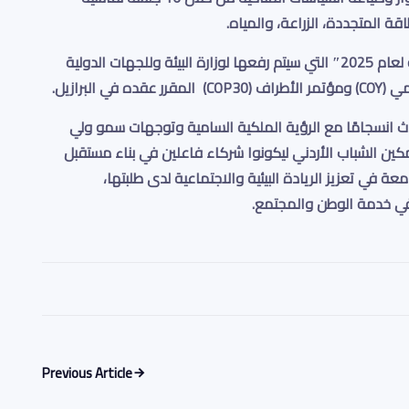
اقة المتجددة، الزراعة، والمياه
.
كما خرج المؤتمر بـ”وثيقة السياسات الشبابية المناخية لعام 2025″ التي سيتم رفعها لوزارة البيئة وللجهات الدولية
مي
(COY)
و
مؤتمر الأطراف
(COP30)
المقرر عقده في البرازيل
.
ث انسجامًا مع
الرؤية الملكية السامية
وتوجهات سمو ولي
مكين الشباب الأردني ليكونوا شركاء فاعلين في بناء مستقبل
امعة في
تعزيز الريادة البيئية والاجتماعية لدى طلبتها
،
 في خدمة الوطن والمجتمع
.
Previous Article