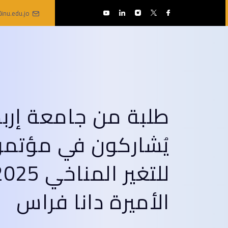
inu.edu.jo
طلبة من جامعة إربد
يُشاركون في مؤتمر 
الأميرة دانا فراس