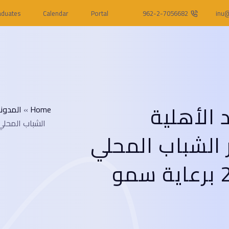
aduates
Calendar
Portal
962-2-7056682
inu@
 الأهلية
Home
»
المدون
الشباب المحلي للتغير المناخي 
الشباب المحلي
للتغير المناخي 2025 برعاية سمو