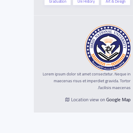
Graduation
Uni History
Art & Design
Lorem ipsum dolor sit amet consectetur. Neque in
maecenas risus et imperdiet gravida. Tortor
facilisis maecenas.
Location view on
Google Map