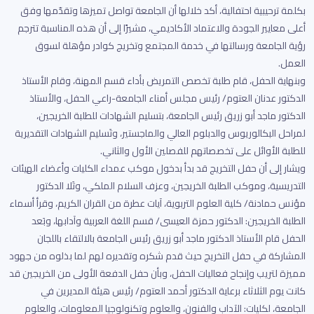
بكلمة ترحيبية احتفالية، أكد خلالها أن الجامعة تواصل تميزها وتقدّمها وفق
أعلى معايير الجودة والاعتماد الأكاديمي، مشيرًا إلى أن هذه المناسبة تترجم
رؤية الجامعة ورسالتها في خدمة المجتمع وتخريج كوادر مؤهلة لسوق
العمل.
وبنهاية الحفل، قام طلبة تخصص التمريض بأداء قسم المهنة، وقام الأستاذ
الدكتور عدنان العتوم/ رئيس مجلس أمناء الجامعة-راعي الحفل، والأستاذ
الدكتور ماجد أبو زريق رئيس الجامعة، بتسليم الشهادات للطلبة الخريجين،
لمراحل البكالوريوس والدبلوم العالي والماجستير، وتَسليم الشهادات التقديرية
للطلبة الأوائل على تخصصاتهم للفصلين الأول والثاني.
ويشار إلى أن حفل التخريج قد بدأ بدخول موكب عمداء الكليات وأعضاء الهيئات
التدريسية، وموكب الطلبة الخريجين، وعزف السلام الملكي، وتَلا الدكتور
مؤنس حمادنة/ كلية العلوم التربوية، آيات عطرة من القران الكريم، وقرأ أسماء
الطلبة الخريجين: الدكتور حمزة العيسى/ قسم اللغة العربية وآدابها، وبَعد
الحفل قام الأستاذ الدكتور ماجد أبو زريق رئيس الجامعة بالالتقاء باللجان
المشاركة في حفل التخريج حيث قدم شكره وتقديره لهم لما بذلوه من جهود
مميزة لتريب وإنجاح فعاليات الحفل، وبأن حفل الدفعة الأولى من الخريجين قد
كانت يوم الثلاثاء برعاية الدكتور أحمد العتوم/ رئيس هيئة المديرين في
الجامعة، لكليات: الآداب والفنون، والعلوم وتكنولوجيا المعلومات، والعلوم