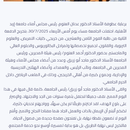
برعاية عطوفة الأستاذ الدكتور عدنان العتوم، رئيس مجلس أمناء جامعة إربد
الأهلية، احتفلت الجامعة مساء يوم أمس الأربعاء 30/7/2025، بتخريج الدفعة
الثانية من طلبة الفوج الثامن والعشرين، من خريجي كليات: التمريض، والعلوم
التربوية، والقانون، لجميع تخصصاتها ولمراحل البكالوريوس والدبلوم العالي
والماجستير، بحضور الدكتور أحمد العتوم/ رئيس هيئة المديرين، ورئيس
الجامعة الأستاذ الدكتور ماجد أبو زريق، وعدد من أعضاء مجلس الأمناء وهيئة
المديرين في الجامعة، ونائب الرئيس، والعمداء، وأعضاء الهيئتين التدريسية
والإدارية، وجموع كبيرة من أهالي الخريجين، وذلك في الملعب الرياضي داخل
الحرم الجامعي.
والقى الأستاذ الدكتور ماجد أبو زريق/ رئيس الجامعة، كلمة قال فيها: في هذا
اليوم المميز، نقف جميعًا لنحتفل بثمرة سنوات من الجد والاجتهاد، والإصرار
على بلوغ الهدف، لقد اجتزتم طريقًا لم يكن سهلًا، وواجهتم تحدياتٍ كثيرة،
لكنكم أثبتم أن الإيمان بالذات والعمل الجاد هما مفتاحا النجاح والتميز، وأنتم
اليوم لا تضعون نقطة نهاية، بل تفتحون صفحة جديدة من فصول الحياة،
فالتخرج ليس نهاية الطريق، بل هو بداية لمسيرة أوسع نحو خدمة المجتمع،