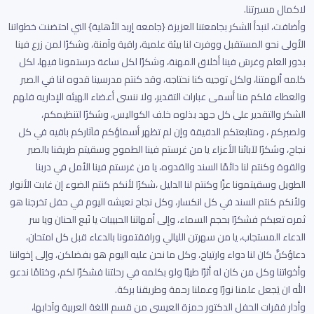
لاكمال مسيرتنا.
وأضافت، لنبدأ الشكر بجامعتنا العزيزة {جامعه إربد الأهلية} التي احتضنت خطواتنا
الأولى نحو المستقبل ووفرت لنا بيئة علمية، راقية وآمنة، وشكرًا لمن زرع فينا
بذور العلم وغرسَ فينا أخلاق المهنة، وشكرًا لكل ساعة درستمونا فيها، لكل
كلمه ألهمتنا، ولكل توجيه كنا نحتاجه، وقد كنتم مدرسينا قدوه لنا في الصبر
والعطاء فلكم منا أسمى عبارات التقدير، ولا ننسى أعضاء الهيئه الإداريه فلهم
الشكر والتقدير على كل جهد بذلوه خلف الكواليس، وشكرًا لتنظيمكم،
ولصبركم ، ومتابعتكم الدقيقة وإن لم تظهر أسماؤكم فآثاركم باقيه في كل
نجاح، وشكرًا لآبائنا الأعزاء يا من غرستم فينا الطموح وسقيتم طريقنا بالصبر
والقوة وكنتم لنا دائمًا السند والقدوه، يا من غرستم فينا الأمل في دربنا
الطويل وسقيتمونا عزًا وكنتم لنا الدليل ،شكرًا لأنكم كنتم الضوء إن غابت الأنوار
ولأنكم كنتم السند في كل انكسار، وكل نجاح نعيشه اليوم في حفل تخرجنا هو
ثمره تعبكم فشكرًا بحجم السماء، وإلى أمهاتنا الحبيبات يا نَبع الحنان ويا سر
الدعاء المستجاب، يا من سهرتن الليالي ورافقتمونا بالدعاء قبل كل امتحان،
دعاؤكنَّ كان لنا دواء وارتياح، وكل ما نحن عليه اليوم هو بفضلكن، وإلى إخواننا
وأخواتنا وكل من كان له أثرًا طيبًا ولو بكلمه في رحلتنا فشكرًا لكم، وختامًا ندعو
الله ان يَجعل علمنا نورًا وعملنا رحمة وطريقنا بركة.
وأدار فقرات الحفل الدكتور حمزة العيسى من قسم اللغة العربية وآدابها،