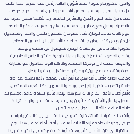
وألقى الدكتور فايز عتوم/ عميد شؤون الطلبة، رئيس لجنة التخريج العليا، كلمة
قال فيها: نلتقي اليوم في يومٍ من أيام الفخر والفرح، لنحتفل بتخريج كوكبة
جديدة من طلبة الفوج الثامن والعشرين لجامعة إربد الأهلية؛ نحتفل بثمرة الجد
والاجتهاد، وبجيلٍ يضيء طريق المستقبل بالعلم والمعرفة، وتُقدّم الجامعة
اليوم هدية جديدة للوطن: شبابًا طموحين يتسلحون بالأمل والعلم، ويستمدّون
عزيمتهم من قائد الوطن جلالة الملك عبدالله الثاني ابن الحسين المعظم،
ليكونوا لبنات بناء في مؤسسات الوطن، يسهمون في تقدمه ونهضته.
وخاطب الحضور، لقد تميز خريجونا بمهارات نوعية صقلتها البرامج الأكاديمية
والمهنية الحديثة التي توفرها الجامعة، وها هم اليوم ينطلقون نحو مسارات
الحياة بثقة، مدعومين برؤية وطنية واضحة تعزز الريادة والابتكار.
وخاطب الطلبة وأولياء أمورهم، ها أنتم أبناءنا تقطفون ثمار تعبكم بعد رحلة
حافلة بالتحديات، افخروا بإنجازكم، وواصلوا المسير بإرادة لا تعرف المستحيل،
وأنتم أولياء الأمور الكرام نبارك لكم هذا الإنجاز، فأنتم السند والداعم، ومنكم يبدأ
الفضل، ونسأل الله أن يحفظ الأردن ويديم عليه نعمة الأمن والبناء، بقيادة
جلالة الملك عبدالله الثاني وولي عهده الأمين.
وألقت الطالبة راما حتاملة/ كلية التمريض: كلمة الخريجين قالت فيها: باسم
خريجي وخريجات جامعة إربد الأهلية أتشرف أن أقف أمامكم في هذا اليوم
المنتظر الذي كان بالأمس حُلُم وها قد أوشكت خطواته على الانتهاء تمهيدًا