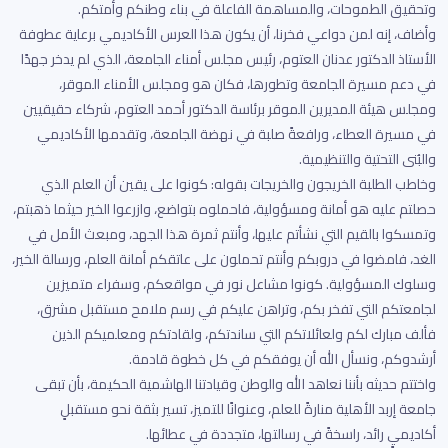
وتحقيق الطموحات، والمساهمة الفاعلة في بناء وطنكم وأمتكم.
وأضاف، إنه لمن دواعي فخرنا، أن يكون هذا العرس الأكاديمي برعاية عطوفة
الأستاذ الدكتور عدنان العتوم، رئيس مجلس أمناء الجامعة، الذي لم يدخر جهدًا
في دعم مسيرة الجامعة وتطورها، فكان هو ومجلس الأمناء الموقر،
ومجلس هيئة المديرين الموقر برئاسة الدكتور أحمد العتوم، شركاء حقيقيين
في مسيرة العطاء، ورافعةً صلبة في نهضة الجامعة، وتقدمها الأكاديمي
والبُنى التحتية والتنظيمية.
وخاطب الطلبة الخريجون والخريجات بقوله: كونوا على يقين أن العلم الذي
حصلتم عليه هو أمانة ومسؤولية، فاحملوه بتواضع، وازرعوا الخير حيثما ذهبتم،
وتمسكوا بالقيم التي نشأتم عليها، وأنتم ثمرة هذا الجهد، ومبعث الأمل في
الغد، فامضوا في دروبكم وأنتم تحملون على عاتقكم أمانة العلم، ورسالة الخير،
وسلوك المسؤولية. كونوا مشاعل نور في مواقعكم، وسفراء متميزين
لجامعتكم التي تفخر بكم، وتراهن عليكم في رسم ملامح مستقبل مشرق،
فألف مبارك لكم ولعائلاتكم التي ساندتكم، ولقادتكم ومعلميكم الذين
أرشدوكم، ونسأل الله أن يوفقكم في كل خطوة قادمة.
واختتم حديثه بأننا نعاهد الله والوطن وقيادتنا الهاشمية الحكيمة، بأن تبقى
جامعة إربد الأهلية منارةً للعلم، وعنوانًا للتميز، تسير بثقة نحو مستقبلٍ
أكاديميٍ رائد، راسخةً في رسالتها، متجددة في عطائها.