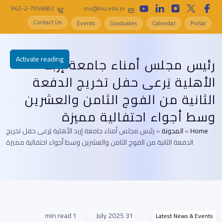
962-2-7056682
inu@inu.edu.jo
Contact Us
Events
Graduates
Calendar
Portal
Activate reading
رئيس مجلس أمناء جامعة إربد
الأهلية يَرعى حفل تخريج الدفعة
الثانية من الفوج الثامن والعشرين
وسط أجواء احتفالية مميزة
Home
»
المدونة
»
رئيس مجلس أمناء جامعة إربد الأهلية يَرعى حفل تخريج
الدفعة الثانية من الفوج الثامن والعشرين وسط أجواء احتفالية مميزة
1 min read
31 July 2025
Latest News & Events