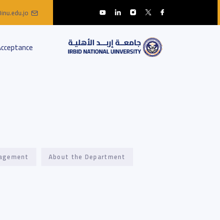
inu.edu.jo
Acceptance
agement
About the Department