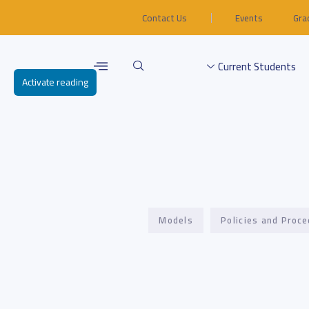
Contact Us
Events
Gra
Current Students
Activate reading
Models
Policies and Proc