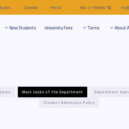
duates
Calendar
Portal
962-2-7056682
inu@
New Students
University Fees
Terms
About 
edures
Main tasks of the department
Department man
Student Admission Policy