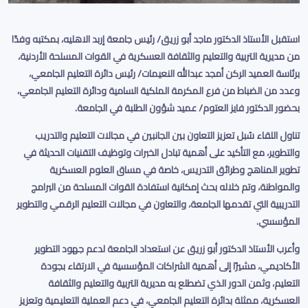
استقبل الأستاذ الدكتور ماجد أبو زريق/ رئيس جامعة إربد الاهليه، بمكتبه وفدًا
من مديرية التربية والتعليم والثقافة العسكرية في القوات المسلحة الأردنية،
برئاسة العميد الركن أمجد عبدالله النعيمات/ رئيس دائرة التعليم الجامعي،
وعدد من الضباط من فرع المكرمة الملكية السامية ودائرة التعليم الجامعي،
بحضور الدكتور فايز العتوم/ عميد شؤون الطلبة في الجامعة
.
تناول اللقاء سُبل تعزيز التعاون بين الجانبين في مجالات التعليم والتدريب
والتطوير، مع التأكيد على أهمية تبادل الخبرات وتوظيف التقنيات الحديثة في
تطوير المناهج وطرائق التدريس، خاصة في مساق العلوم العسكرية
والمواطنة، وتم خلاله بحث إمكانية استفادة القوات المسلحة من البرامج
التدريبية التي تقدمها الجامعة، والتعاون في مجالات التعليم الرقمي والتطوير
المؤسسي
.
وأعرب الأستاذ الدكتور أبو زريق عن استعداد الجامعة لدعم جهود التطوير
الأكاديمي، مشيرًا إلى أهمية الشراكات المؤسسية في الارتقاء بجودة
التعليم
،
وثمن ا
لدور الذي تضطلع به مديرية التربية والتعليم والثقافة
العسكرية، ممثلة بدائرة التعليم الجامعي، في دعم العملية التعليمية وتعزيز