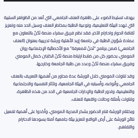
بهدف تسليط الضوء على ظاهرة العنف الجامعي التي تُعد من الظواهر السلبية
التي تهدد البيئة التعليمية، وتوعية الطلبة بمخاطر العنف وسبل الحد منه وتعزيز
ثقافة الحوار واحترام الآخر، فقد نظم فريق سفراء منصة نَحْنُ بالتعاون مع
عمادة شؤون الطلبة في جامعة إربد الأهلية ورشة تدريبية بعنوان (العنف
الجامعي) ضمن برنامج “نَحنُ للمعرفة” مع الأخصائية الإجتماعية روان
المومني، بحضور كل من ضابط ارتباط منصة نَحْنُ الكابتن كمال المومني
وفريق سفراء منصة نَحْنُ وعدد من طلبة الجامعة وخارجها.
وقد تناولت المومني خلال الورشة عدة محاور
من أهمها: ال
تعريف بالعنف
الجامعي وأنواعه،
و
أسبابه في البيئة الجامعية، ولآثار النفسية والاجتماعية
والتعليمية،
ول
دور الطلبة والإدارات الجامعية في الحد من هذه الظاهرة،
وتناولت بأمثلة وحالات واقعية
للعنف.
وبختتام الورشة قام الحضور بشكر المدربة المومني، وأكدوا على أهمية تفعيل
نتائج الورشة على أرض الواقع لتعزيز بيئة جامعية آمنة يسودها الاحترام
والتفاهم
.