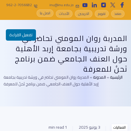
962-2-7056682
inu@inu.edu.jo
اتصل بنا
منفذ
تقويم
الخريجين
الأحداث
تفعيل القراءة
المدربة روان المومني تحاضر في
ورشة تدريبية بجامعة إربد الأهلية
حول العنف الجامعي ضمن برنامج
نَحنُ للمعرفة
الرئيسية
»
المدونة
»
المدربة روان المومني تحاضر في ورشة تدريبية بجامعة
إربد الأهلية حول العنف الجامعي ضمن برنامج نَحنُ للمعرفة
3 يونيو 2025
1 min read
الفعاليات