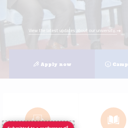
e-mail
E-learnin
+
8
Faculties
Loc