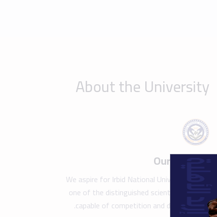
one of the distinguished scientific beacons
capable of competition and development.
Show details
Take a tour of the campus
Find y