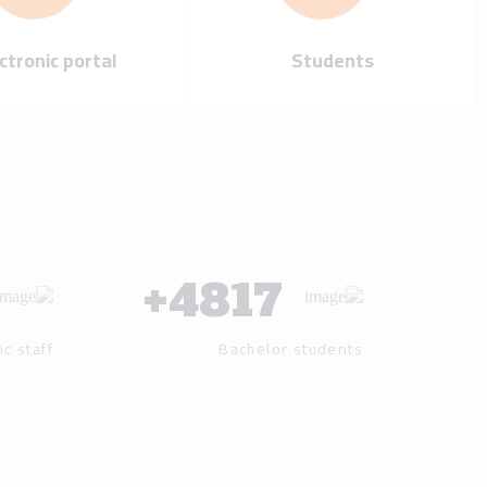
Our mission
Our vision
Our history