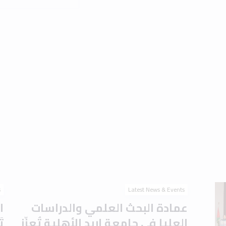
s
Latest News & Events
عمادة البحث العلمي والدراسات
ا
العليا في جامعة إربد الأهلية تُعزّز
ت
جاهزية الطلبة للدراسات العليا
ا
بورشة تعريفية حول
ا
اختباري IELTS وTOEFL
م
August 2026
1 min read
2 August 2026
Read the article
s
Latest News & Events
برعاية الدكتور أحمد موسى
ج
العتوم.. جامعة إربد الأهلية
ت
تَحتفي بتخريج الدفعة الأولى من
ل