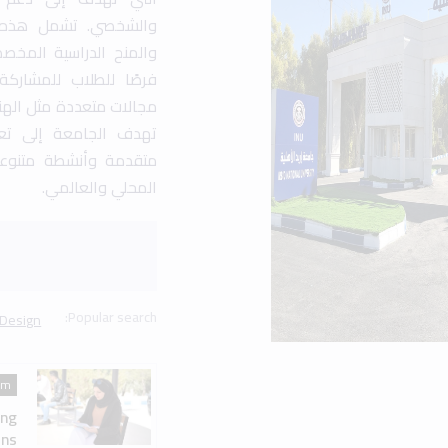
am
ing
ns