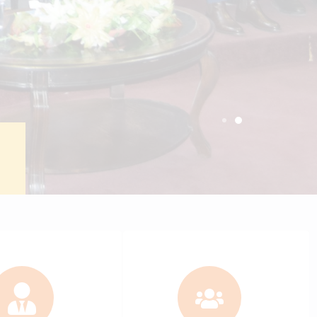
ctronic portal
Students
+
6137
c staff
Bachelor students