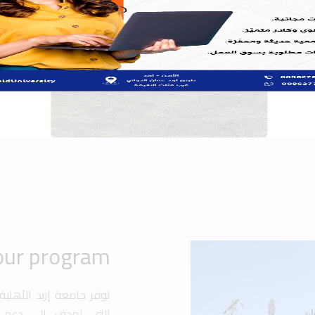
توفر جامعة إربد الأهلي
التي تهدف إلى دعم ت
والشخصي. تشمل هذه ال،
والمنح الدراسية المخص
فرصًا للطلاب للمشارك
مجالات متعددة مثل الهن.
تهدف الجامعة إلى تعزي
متقدمة وأنشطة متنوع
المحلي والعالمي.
Popular search:
 Design