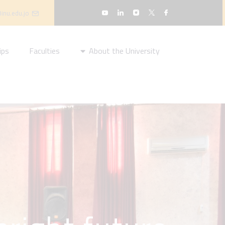
inu.edu.jo
ips
Faculties
About the University