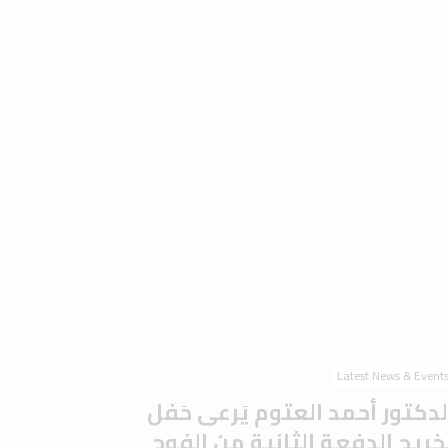
Latest News & Event
لدكتور أحمد العتوم يَرعى حَفل
َخريج الدفعة الثانية من الفوج
لتاسع والعشرين في جامعة إربد
لأهلية وسَط أجواء احتفالية
ُميزة
0 min read
2 
Read the article
Latest News & Event
امعة إربد الأهلية تُوقّع مذكرة
فاهم مع جامعة المدينة عجمان
تعزيز التعاون الأكاديمي والبحثي