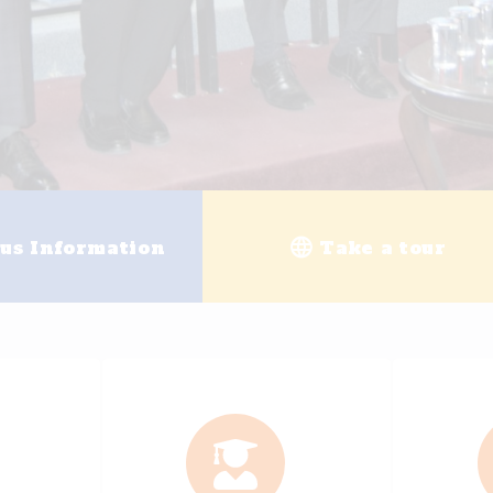
g
University enrollment
Ele
+
25
+
200
ally Accredited Programs
Academi