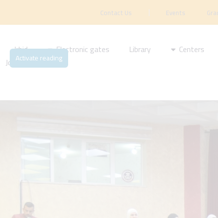
Contact Us
Events
Gra
Irbid
Electronic gates
Library
Centers
Activate reading
Journal