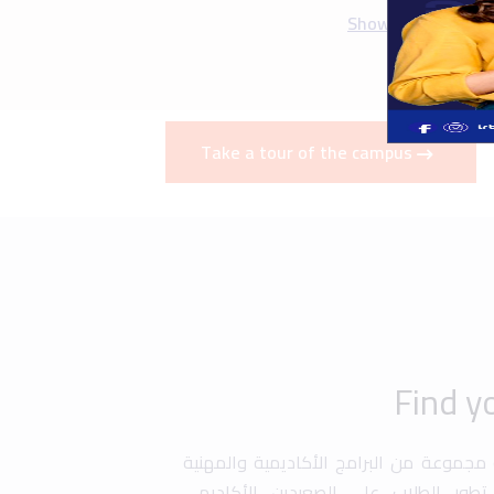
ة مجموعة من البرامج الأكاديمية والمهنية
طور الطلاب على الصعيدين الأكاديمي
برامج التبادل الطلابي، التدريب العملي
صة للطلبة المتفوقين. كما تقدم الجامعة
ة في أبحاث علمية وتطوير مهاراتهم في
دسة، إدارة الأعمال، وتكنولوجيا المعلومات
ز تجربة التعليم من خلال برامج تدريبية
ة تسهم في تجهيز الطلاب لسوق العمل
Graduation
Uni History
Art &