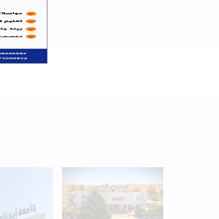
+
34
Programs available
for students