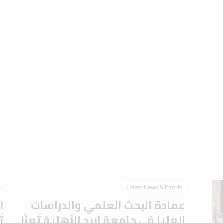
s
Latest News & Events
عمادة البحث العلمي والدراسات
ا
العليا في جامعة إربد الأهلية تُعزّز
ت
جاهزية الطلبة للدراسات العليا
ا
بورشة تعريفية حول
ا
اختباري IELTS وTOEFL
م
August 2026
1 min read
2 August 2026
Read the article
s
Latest News & Events
برعاية الدكتور أحمد موسى
ج
العتوم.. جامعة إربد الأهلية
ت
تَحتفي بتخريج الدفعة الأولى من
ل