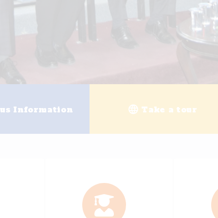
g
University enrollment
Ele
+
25
+
200
ally Accredited Programs
Academi