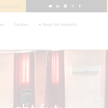
inu.edu.jo
ips
Faculties
About the University