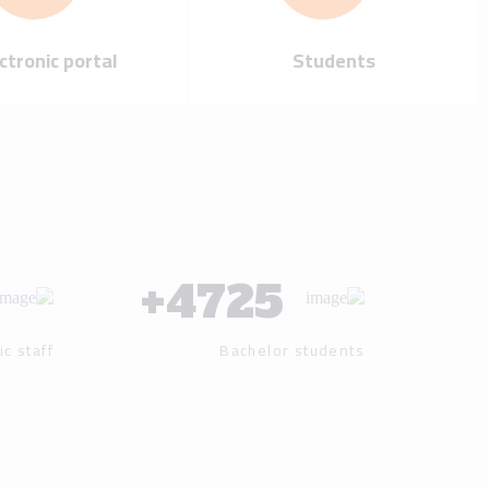
Our mission
Our vision
Our history