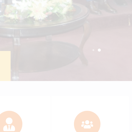
ctronic portal
Students
+
6137
c staff
Bachelor students