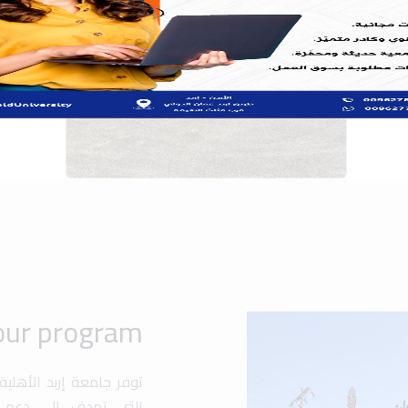
توفر جامعة إربد الأهلي
التي تهدف إلى دعم ت
والشخصي. تشمل هذه ال،
والمنح الدراسية المخص
فرصًا للطلاب للمشارك
مجالات متعددة مثل الهن.
تهدف الجامعة إلى تعزي
متقدمة وأنشطة متنوع
المحلي والعالمي.
Popular search:
 Design