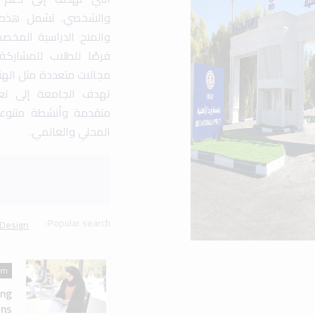
am
ing
ns