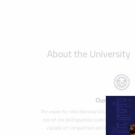
one of the distinguished scientific beacons
capable of competition and development.
Show details
Take a tour of the campus
Find y