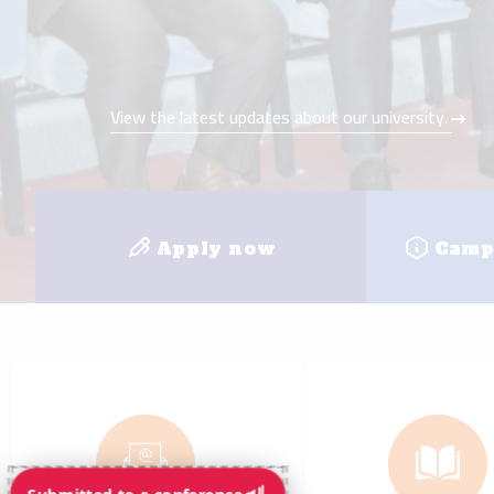
e-mail
E-learnin
+
8
Faculties
Loc