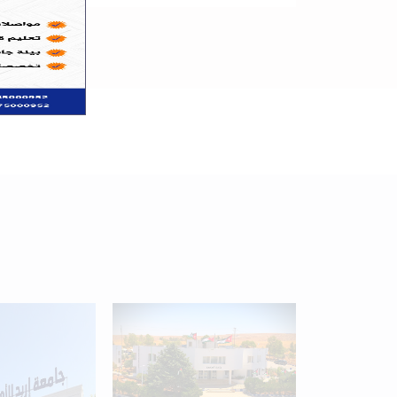
+
34
Programs available
for students