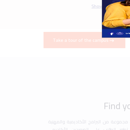
ة مجموعة من البرامج الأكاديمية والمهنية
طور الطلاب على الصعيدين الأكاديمي
برامج التبادل الطلابي، التدريب العملي
صة للطلبة المتفوقين. كما تقدم الجامعة
ة في أبحاث علمية وتطوير مهاراتهم في
دسة، إدارة الأعمال، وتكنولوجيا المعلومات
ز تجربة التعليم من خلال برامج تدريبية
ة تسهم في تجهيز الطلاب لسوق العمل
Graduation
Uni History
Art &