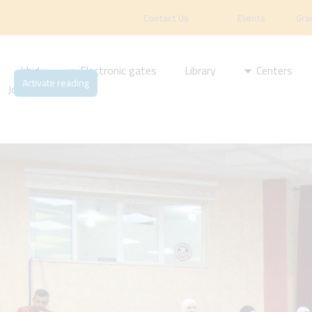
Contact Us
Events
Gra
Irbid
Electronic gates
Library
Centers
Activate reading
Journal