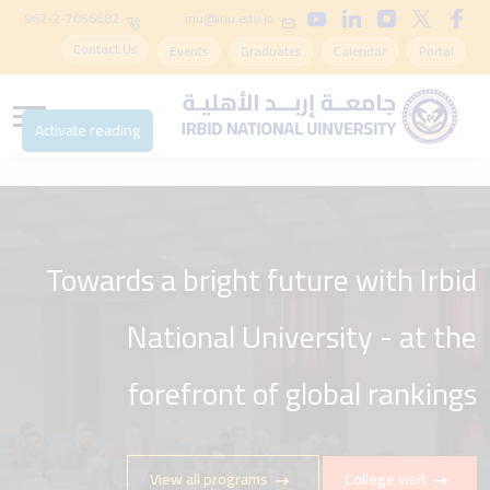
962-2-7056682
inu@inu.edu.jo
Contact Us
Events
Graduates
Calendar
Portal
Activate reading
Towards a bright future with Irbid
With Irbid National University -
Start your academic career in an
National University - at the
environment that stimulates
forefront of global rankings
creativity
View all programs
College visit