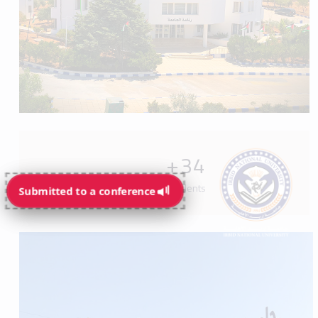
+
34
Programs available for students
Submitted to a conference
Submitted to a conference