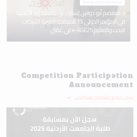
Events and Conferences
د. معتصم أبو دواس يُشارك عن جامعة إربد الأهلية
في المؤتمر الدولي 15 للمنظمة العربية لشبكات
البحث والتعليم e-AGE25 في عمّان
Competition Participation
Announcement
عرض جميع مشاركة مسابقات