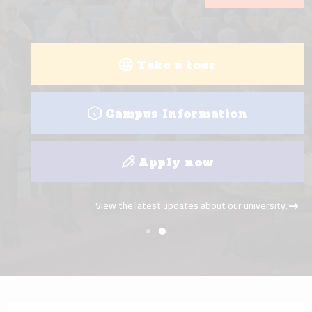
View all programs
College visit
Take a tour
View the latest updates about our university.
Campus Information
Apply now
View the latest updates about our university.