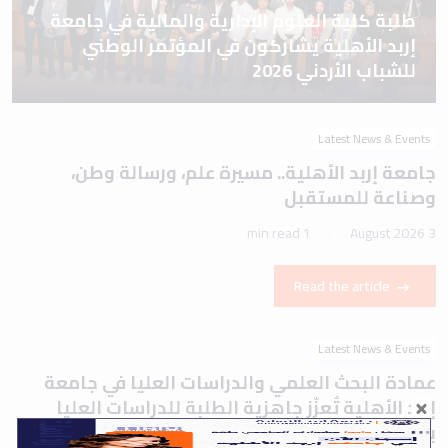
طلبة كلية العلوم الإدارية والمالية في جامعة
إربد الأهلية يشاركون في المؤتمر الوطني
للشباب الأردني 2026
Latest News & Events
جامعة إربد الأهلية.. مسيرة علم، ورسالة وطن،
وصناعة للمستقبل
1 min read
3 August 2026
Read the article
Latest News & Events
عمادة البحث العلمي والدراسات العليا في جامعة
إربد الأهلية تُعزّز جاهزية الطلبة للدراسات العليا
بورشة تعريفية حول اختباري IELTS وTOEFL