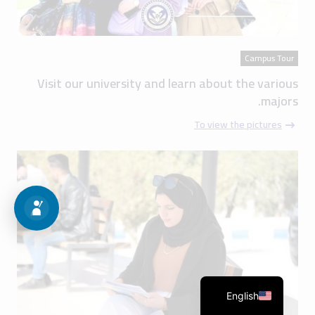
Campus Tour
Visit our university and learn about the various
majors.
To view the pictures
English