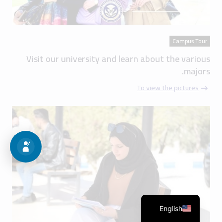
Campus Tour
Visit our university and learn about the various
majors.
To view the pictures
English