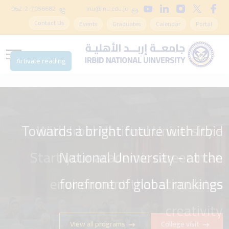
962-2-7056682
inu@inu.edu.jo
Contact Us
Events
Graduates
Calendar
Portal
Activate reading
Towards a bright future with Irbid
With Irbid National University -
Start your academic career in an
National University - at the
environment that stimulates
forefront of global rankings
creativity
View all programs
College visit