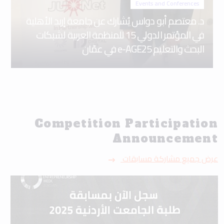
Events and Conferences
د. معتصم أبو دواس يُشارك عن جامعة إربد الأهلية
في المؤتمر الدولي 15 للمنظمة العربية لشبكات
البحث والتعليم e-AGE25 في عمّان
Competition Participation
Announcement
عرض جميع مشاركة مسابقات