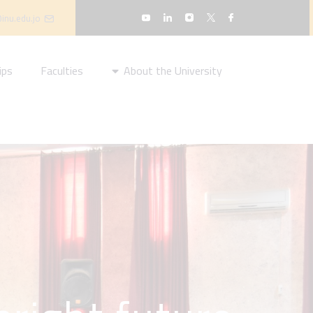
inu.edu.jo
ips
Faculties
About the University