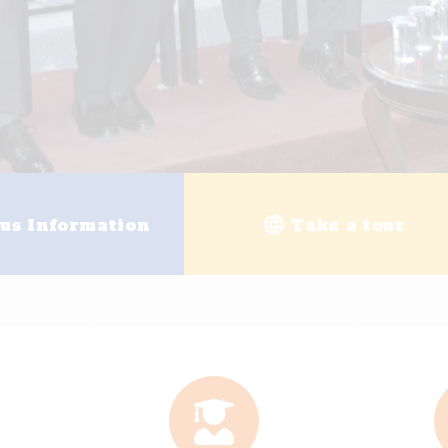
g
University enrollment
Ele
+
25
+
200
ally Accredited Programs
Academi