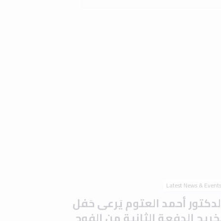
Latest News & Event
لدكتور أحمد العتوم يَرعى حَفل
َخريج الدفعة الثانية من الفوج
لتاسع والعشرين في جامعة إربد
لأهلية وسَط أجواء احتفالية
ُميزة
0 min read
2 
Read the article
Latest News & Event
امعة إربد الأهلية تُوقّع مذكرة
فاهم مع جامعة المدينة عجمان
تعزيز التعاون الأكاديمي والبحثي