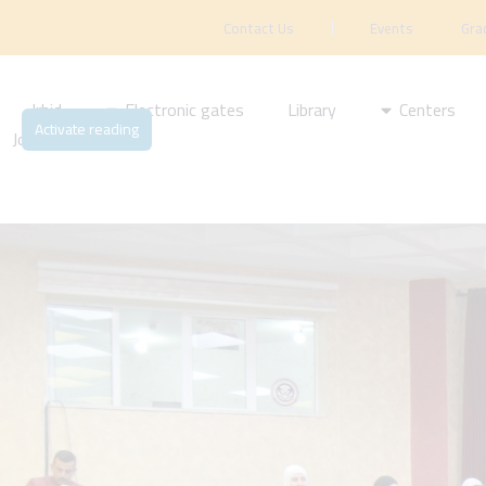
Contact Us
Events
Gra
Irbid
Electronic gates
Library
Centers
Activate reading
Journal