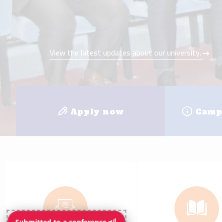
e-mail
E-learnin
+
8
Faculties
Loc