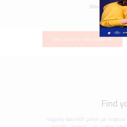
ة مجموعة من البرامج الأكاديمية والمهنية
طور الطلاب على الصعيدين الأكاديمي
برامج التبادل الطلابي، التدريب العملي
صة للطلبة المتفوقين. كما تقدم الجامعة
ة في أبحاث علمية وتطوير مهاراتهم في
دسة، إدارة الأعمال، وتكنولوجيا المعلومات
ز تجربة التعليم من خلال برامج تدريبية
ة تسهم في تجهيز الطلاب لسوق العمل
Graduation
Uni History
Art &