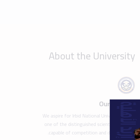
one of the distinguished scientific beacons
capable of competition and development.
Show details
Take a tour of the campus
Find y