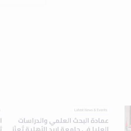
s
Latest News & Events
عمادة البحث العلمي والدراسات
ا
العليا في جامعة إربد الأهلية تُعزّز
ت
جاهزية الطلبة للدراسات العليا
ا
بورشة تعريفية حول
ا
اختباري IELTS وTOEFL
م
August 2026
1 min read
2 August 2026
Read the article
s
Latest News & Events
برعاية الدكتور أحمد موسى
ج
العتوم.. جامعة إربد الأهلية
ت
تَحتفي بتخريج الدفعة الأولى من
ل