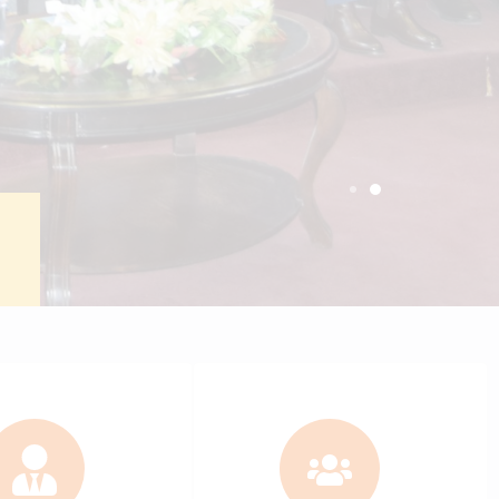
ctronic portal
Students
+
6137
c staff
Bachelor students