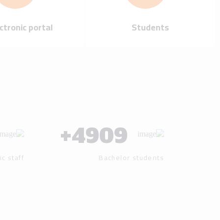
Our mission
Our vision
Our history