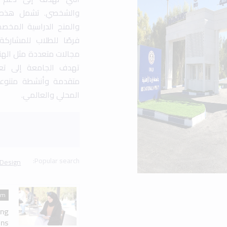
am
ing
ns