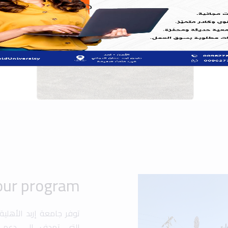
توفر جامعة إربد الأهلي
التي تهدف إلى دعم ت
والشخصي. تشمل هذه ال،
والمنح الدراسية المخص
فرصًا للطلاب للمشارك
مجالات متعددة مثل الهن.
تهدف الجامعة إلى تعزي
متقدمة وأنشطة متنوع
المحلي والعالمي.
Popular search:
 Design