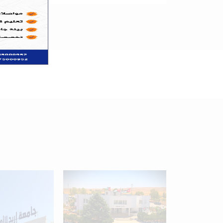
+
34
Programs available
for students