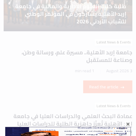
طلبة كلية العلوم الإدارية والمالية في جامعة
إربد الأهلية يشاركون في المؤتمر الوطني
للشباب الأردني 2026
Latest News & Events
جامعة إربد الأهلية.. مسيرة علم، ورسالة وطن،
وصناعة للمستقبل
1 min read
3 August 2026
Read the article
Latest News & Events
عمادة البحث العلمي والدراسات العليا في جامعة
إربد الأهلية تُعزّز جاهزية الطلبة للدراسات العليا
بورشة تعريفية حول اختباري IELTS وTOEFL