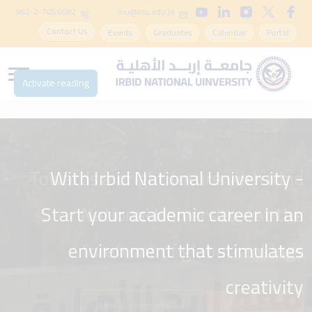
962-2-7056682
inu@inu.edu.jo
Contact Us
Events
Graduates
Calendar
Portal
Activate reading
Towards a bright future with Irbid
With Irbid National University -
Start your academic career in an
National University - at the
environment that stimulates
forefront of global rankings
creativity
View all programs
College visit