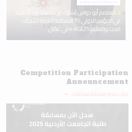
Events and Conferences
د. معتصم أبو دواس يُشارك عن جامعة إربد الأهلية
في المؤتمر الدولي 15 للمنظمة العربية لشبكات
البحث والتعليم e-AGE25 في عمّان
Competition Participation
Announcement
عرض جميع مشاركة مسابقات