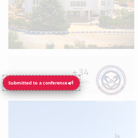
+
34
Programs available for students
Submitted to a conference
Submitted to a conference