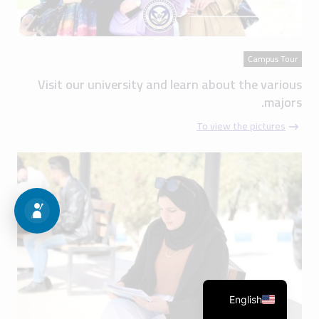
Campus Tour
Visit our university and learn about the various
majors.
To view the pictures
English