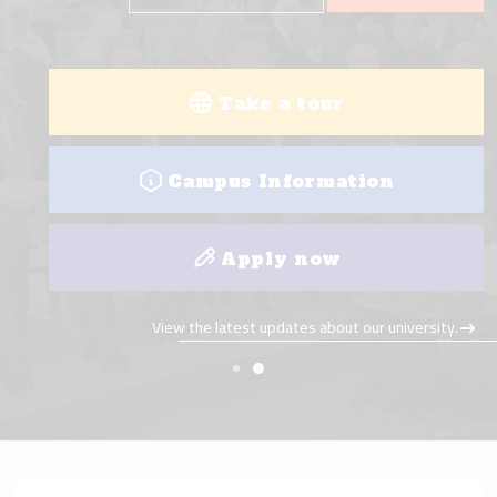
View all programs
College visit
Take a tour
View the latest updates about our university.
Campus Information
Apply now
View the latest updates about our university.