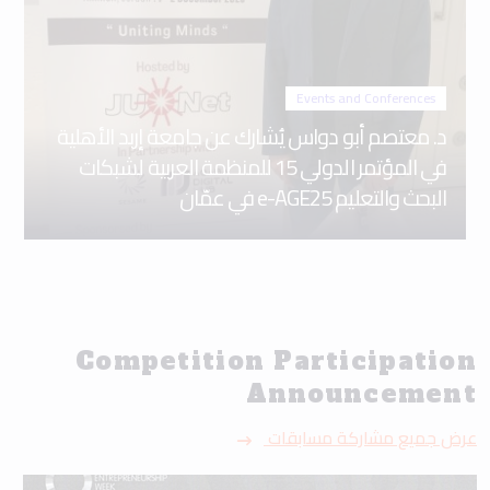
Events and Conferences
د. معتصم أبو دواس يُشارك عن جامعة إربد الأهلية
في المؤتمر الدولي 15 للمنظمة العربية لشبكات
البحث والتعليم e-AGE25 في عمّان
Competition Participation
Announcement
عرض جميع مشاركة مسابقات