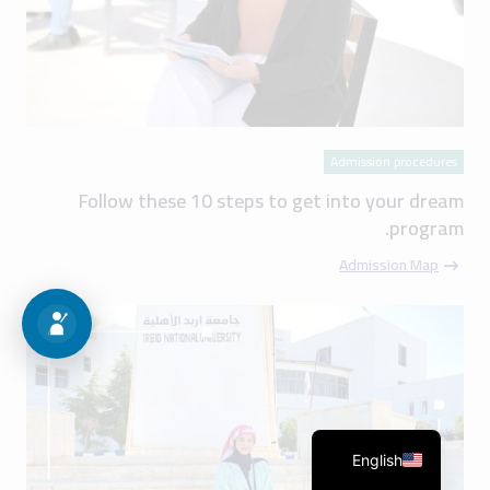
Admission procedures
Follow these 10 steps to get into your dream
program.
Admission Map
English