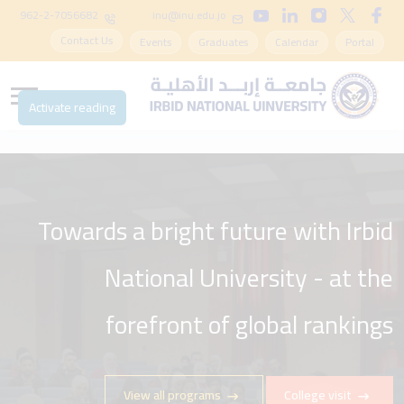
962-2-7056682
inu@inu.edu.jo
Contact Us
Events
Graduates
Calendar
Portal
Activate reading
Towards a bright future with Irbid
With Irbid National University -
Start your academic career in an
National University - at the
environment that stimulates
forefront of global rankings
creativity
View all programs
College visit