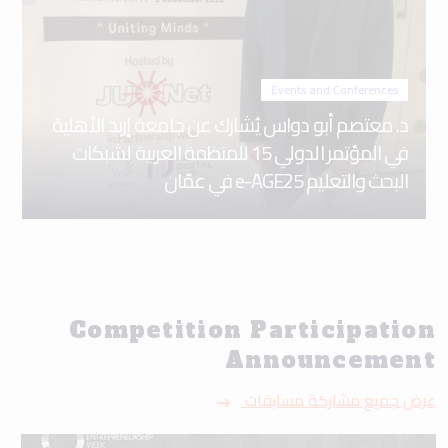
Events and Conferences
د. معتصم أبو دواس يُشارك عن جامعة إربد الأهلية
في المؤتمر الدولي 15 للمنظمة العربية لشبكات
البحث والتعليم e-AGE25 في عمّان
Competition Participation
Announcement
عرض جميع مشاركة مسابقات