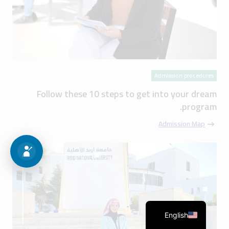
Admission procedures
Follow these 10 steps to get into your dream
program.
Admission Map
English