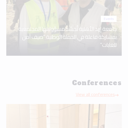
Events
جامعة إربد الأهلية تُجسّد مسؤوليتها المجتمعية
بمشاركة فاعلة في الحملة الوطنية “صيف آمن
للغابات”
Conferences
View all conferences