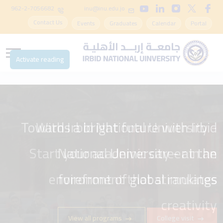
962-2-7056682
inu@inu.edu.jo
Contact Us
Events
Graduates
Calendar
Portal
Activate reading
Towards a bright future with Irbid
With Irbid National University -
Start your academic career in an
National University - at the
environment that stimulates
forefront of global rankings
creativity
View all programs
College visit