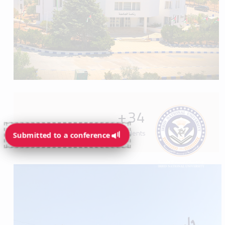
+
34
Programs available for students
Submitted to a conference
Submitted to a conference