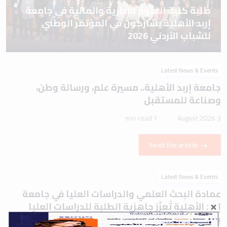
طلبة كلية العلوم الإدارية والمالية في جامعة
إربد الأهلية يشاركون في المؤتمر الوطني
للشباب الأردني 2026
Latest News & Events
جامعة إربد الأهلية.. مسيرة علم، ورسالة وطن،
وصناعة للمستقبل
1 min read
3 August 2026
Read the article
Latest News & Events
عمادة البحث العلمي والدراسات العليا في جامعة
إربد الأهلية تُعزّز جاهزية الطلبة للدراسات العليا
بورشة تعريفية حول اختباري IELTS وTOEFL