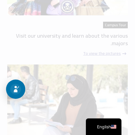
Campus Tour
Visit our university and learn about the various
majors.
To view the pictures
English