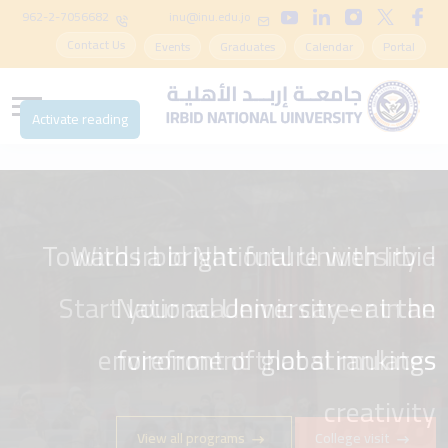
962-2-7056682
inu@inu.edu.jo
Contact Us
Events
Graduates
Calendar
Portal
Activate reading
Towards a bright future with Irbid
With Irbid National University -
Start your academic career in an
National University - at the
environment that stimulates
forefront of global rankings
creativity
View all programs
College visit