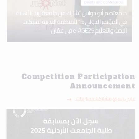
Events and Conferences
د. معتصم أبو دواس يُشارك عن جامعة إربد الأهلية
في المؤتمر الدولي 15 للمنظمة العربية لشبكات
البحث والتعليم e-AGE25 في عمّان
Competition Participation
Announcement
عرض جميع مشاركة مسابقات