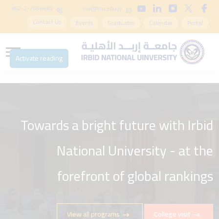
962-2-7056682
inu@inu.edu.jo
Contact Us
Events
Graduates
Calendar
Portal
Activate reading
Towards a bright future with Irbid
National University - at the
forefront of global rankings
View all programs
College visit