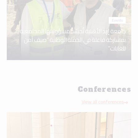
Events
جامعة إربد الأهلية تُجسّد مسؤوليتها المجتمعية
بمشاركة فاعلة في الحملة الوطنية “صيف آمن
للغابات”
Conferences
View all conferences