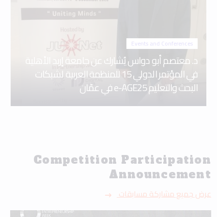
Events and Conferences
د. معتصم أبو دواس يُشارك عن جامعة إربد الأهلية
في المؤتمر الدولي 15 للمنظمة العربية لشبكات
البحث والتعليم e-AGE25 في عمّان
Competition Participation
Announcement
عرض جميع مشاركة مسابقات