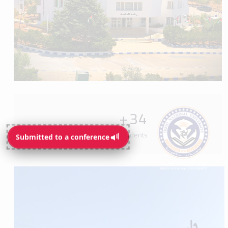
+
34
Programs available for students
Submitted to a conference
Submitted to a conference