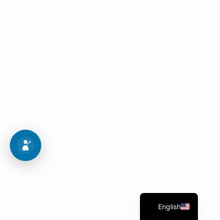
Admission procedures
Follow these 10 steps to get into your dream
program.
Admission Map
English