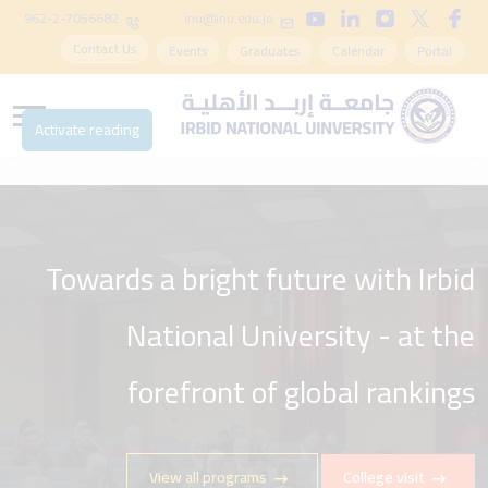
962-2-7056682
inu@inu.edu.jo
Contact Us
Events
Graduates
Calendar
Portal
Activate reading
Towards a bright future with Irbid
National University - at the
forefront of global rankings
View all programs
College visit