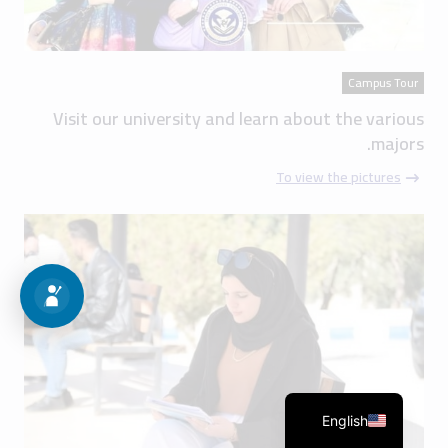
Campus Tour
Visit our university and learn about the various
majors.
To view the pictures
English