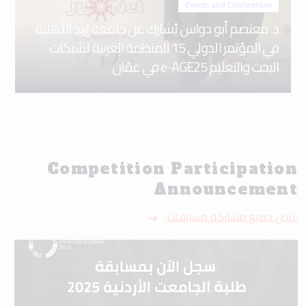
Events and Conferences
د. معتصم أبو دواس يُشارك عن جامعة إربد الأهلية
في المؤتمر الدولي 15 للمنظمة العربية لشبكات
البحث والتعليم e-AGE25 في عمّان
Competition Participation
Announcement
عرض جميع مشاركة مسابقات