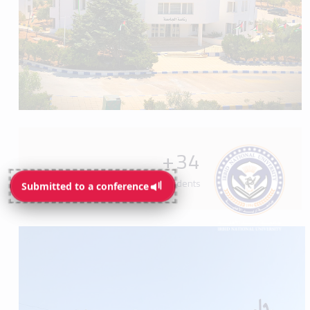
+
34
Programs available for students
Submitted to a conference
Submitted to a conference