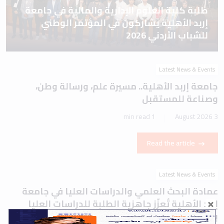
طلبة كلية العلوم الإدارية والمالية في جامعة
إربد الأهلية يشاركون في المؤتمر الوطني
للشباب الأردني 2026
Latest News & Events
جامعة إربد الأهلية.. مسيرة علم، ورسالة وطن،
وصناعة للمستقبل
1 min read
3 August 2026
Read the article
Latest News & Events
عمادة البحث العلمي والدراسات العليا في جامعة
إربد الأهلية تُعزّز جاهزية الطلبة للدراسات العليا
بورشة تعريفية حول اختباري IELTS وTOEFL