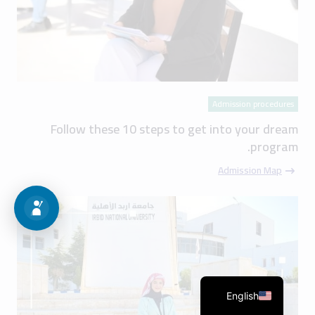
Admission procedures
Follow these 10 steps to get into your dream
program.
Admission Map
English