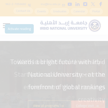
962-2-7056682
inu@inu.edu.jo
Contact Us
Events
Graduates
Calendar
Portal
Activate reading
Towards a bright future with Irbid
National University - at the
forefront of global rankings
View all programs
College visit