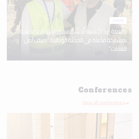
Events
جامعة إربد الأهلية تُجسّد مسؤوليتها المجتمعية
بمشاركة فاعلة في الحملة الوطنية “صيف آمن
للغابات”
Conferences
View all conferences