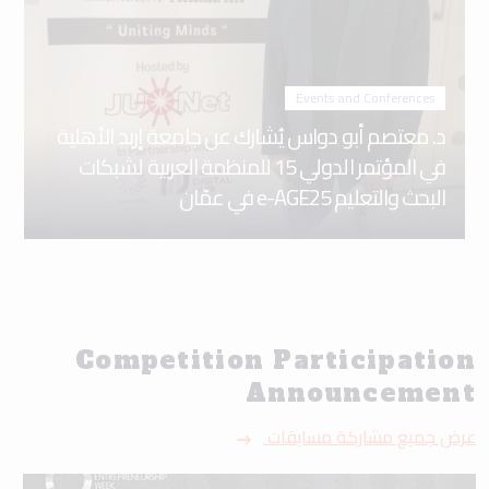
Events and Conferences
د. معتصم أبو دواس يُشارك عن جامعة إربد الأهلية
في المؤتمر الدولي 15 للمنظمة العربية لشبكات
البحث والتعليم e-AGE25 في عمّان
Competition Participation
Announcement
عرض جميع مشاركة مسابقات