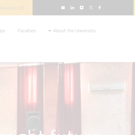
inu.edu.jo
ips
Faculties
About the University