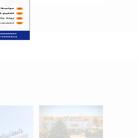
+
34
Programs available
for students