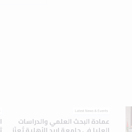
s
Latest News & Events
عمادة البحث العلمي والدراسات
ا
العليا في جامعة إربد الأهلية تُعزّز
ت
جاهزية الطلبة للدراسات العليا
ا
بورشة تعريفية حول
ا
اختباري IELTS وTOEFL
م
August 2026
1 min read
2 August 2026
Read the article
s
Latest News & Events
برعاية الدكتور أحمد موسى
ج
العتوم.. جامعة إربد الأهلية
ت
تَحتفي بتخريج الدفعة الأولى من
ل