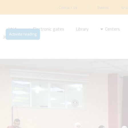
Contact Us
Events
Gra
Irbid
Electronic gates
Library
Centers
Activate reading
Journal