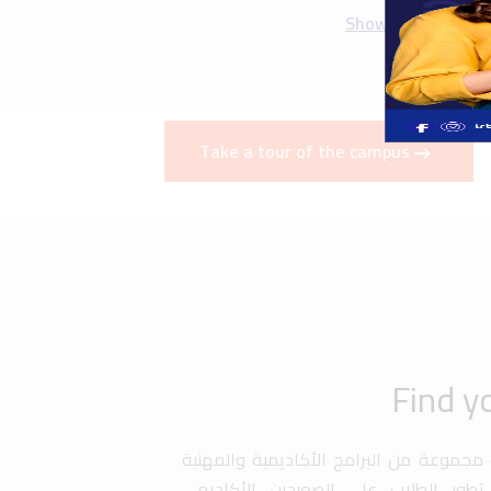
ة مجموعة من البرامج الأكاديمية والمهنية
طور الطلاب على الصعيدين الأكاديمي
برامج التبادل الطلابي، التدريب العملي
صة للطلبة المتفوقين. كما تقدم الجامعة
ة في أبحاث علمية وتطوير مهاراتهم في
دسة، إدارة الأعمال، وتكنولوجيا المعلومات
ز تجربة التعليم من خلال برامج تدريبية
ة تسهم في تجهيز الطلاب لسوق العمل
Graduation
Uni History
Art &