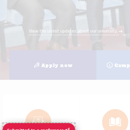
e-mail
E-learnin
+
8
Faculties
Loc