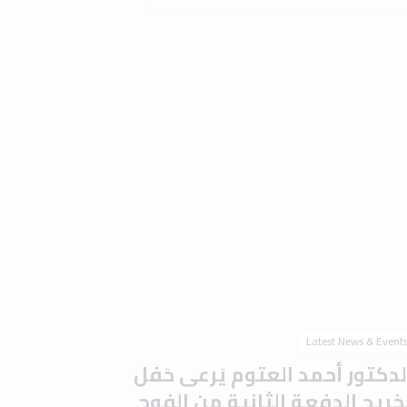
Latest News & Event
لدكتور أحمد العتوم يَرعى حَفل
َخريج الدفعة الثانية من الفوج
لتاسع والعشرين في جامعة إربد
لأهلية وسَط أجواء احتفالية
ُميزة
0 min read
2 
Read the article
Latest News & Event
امعة إربد الأهلية تُوقّع مذكرة
فاهم مع جامعة المدينة عجمان
تعزيز التعاون الأكاديمي والبحثي