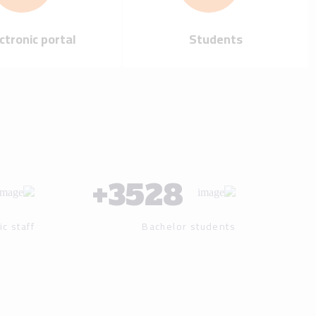
Our mission
Our vision
Our history