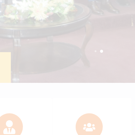
ctronic portal
Students
+
6137
c staff
Bachelor students