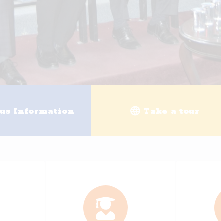
g
University enrollment
Ele
+
25
+
200
ally Accredited Programs
Academi