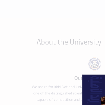
one of the distinguished scientific beacons
capable of competition and development.
Show details
Take a tour of the campus
Find y