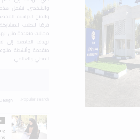
am
ing
ns