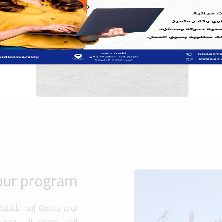
توفر جامعة إربد الأهلي
التي تهدف إلى دعم ت
والشخصي. تشمل هذه ال،
والمنح الدراسية المخص
فرصًا للطلاب للمشارك
مجالات متعددة مثل الهن.
تهدف الجامعة إلى تعزي
متقدمة وأنشطة متنوع
المحلي والعالمي.
Popular search:
 Design