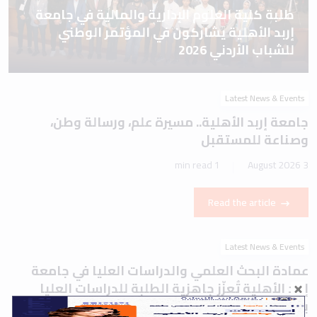
طلبة كلية العلوم الإدارية والمالية في جامعة
إربد الأهلية يشاركون في المؤتمر الوطني
للشباب الأردني 2026
Latest News & Events
جامعة إربد الأهلية.. مسيرة علم، ورسالة وطن،
وصناعة للمستقبل
1 min read
3 August 2026
Read the article
Latest News & Events
عمادة البحث العلمي والدراسات العليا في جامعة
إربد الأهلية تُعزّز جاهزية الطلبة للدراسات العليا
بورشة تعريفية حول اختباري IELTS وTOEFL