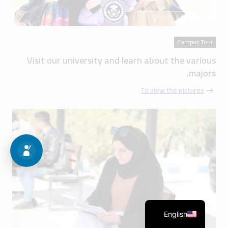
Campus Tour
Visit our university and learn about the various
majors.
To view the pictures
English