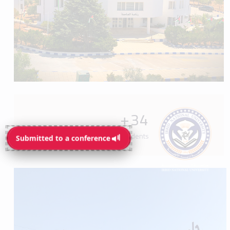
+
34
Programs available for students
Submitted to a conference
Submitted to a conference