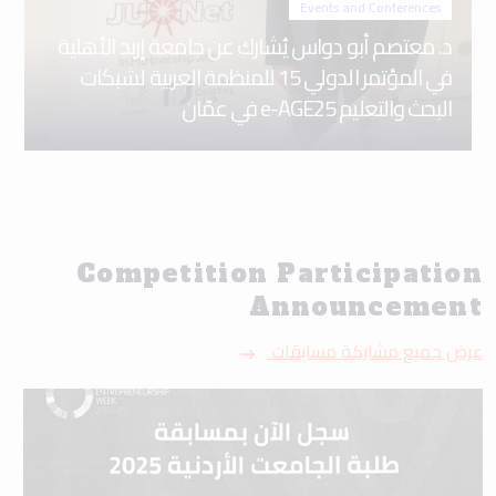
Events and Conferences
د. معتصم أبو دواس يُشارك عن جامعة إربد الأهلية
في المؤتمر الدولي 15 للمنظمة العربية لشبكات
البحث والتعليم e-AGE25 في عمّان
Competition Participation
Announcement
عرض جميع مشاركة مسابقات