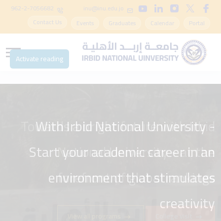
962-2-7056682
inu@inu.edu.jo
Contact Us
Events
Graduates
Calendar
Portal
Activate reading
Towards a bright future with Irbid
With Irbid National University -
Start your academic career in an
National University - at the
environment that stimulates
forefront of global rankings
creativity
View all programs
College visit