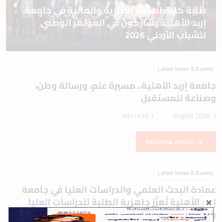
طلبة كلية العلوم الإدارية والمالية في جامعة
إربد الأهلية يشاركون في المؤتمر الوطني
للشباب الأردني 2026
Latest News & Events
جامعة إربد الأهلية.. مسيرة علم، ورسالة وطن،
وصناعة للمستقبل
1 min read
3 August 2026
Read the article
Latest News & Events
عمادة البحث العلمي والدراسات العليا في جامعة
إربد الأهلية تُعزّز جاهزية الطلبة للدراسات العليا
بورشة تعريفية حول اختباري IELTS وTOEFL