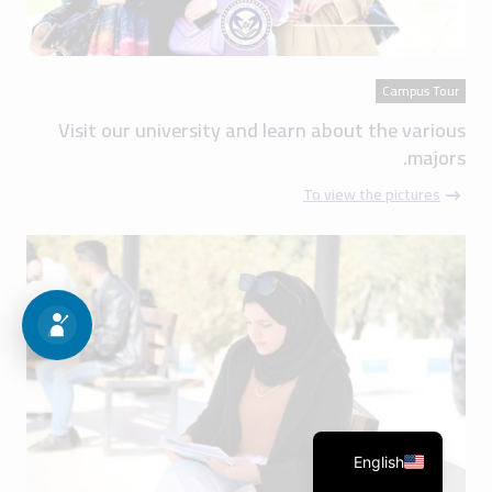
Campus Tour
Visit our university and learn about the various
majors.
To view the pictures
English