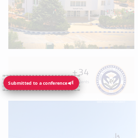
+
34
Programs available for students
Submitted to a conference
Submitted to a conference