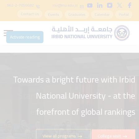
962-2-7056682
inu@inu.edu.jo
Contact Us
Events
Graduates
Calendar
Portal
Activate reading
Towards a bright future with Irbid
With Irbid National University -
Start your academic career in an
National University - at the
environment that stimulates
forefront of global rankings
creativity
View all programs
College visit