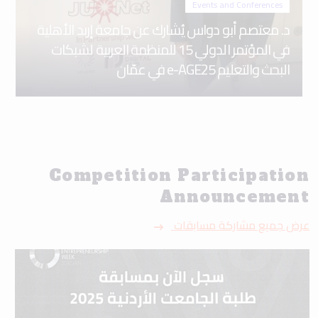
Events and Conferences
د. معتصم أبو دواس يُشارك عن جامعة إربد الأهلية
في المؤتمر الدولي 15 للمنظمة العربية لشبكات
البحث والتعليم e-AGE25 في عمّان
Competition Participation
Announcement
عرض جميع مشاركة مسابقات