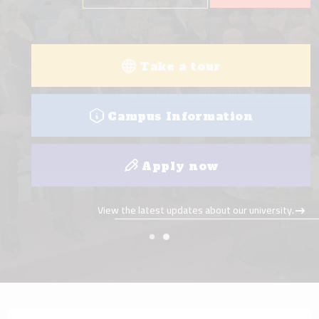
View all programs
College visit
Take a tour
View the latest updates about our university.
Campus Information
Apply now
View the latest updates about our university.