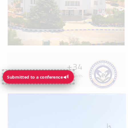
+
34
Programs available for students
Submitted to a conference
Submitted to a conference