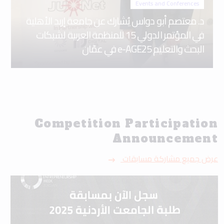
Events and Conferences
د. معتصم أبو دواس يُشارك عن جامعة إربد الأهلية
في المؤتمر الدولي 15 للمنظمة العربية لشبكات
البحث والتعليم e-AGE25 في عمّان
Competition Participation
Announcement
عرض جميع مشاركة مسابقات