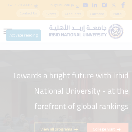
962-2-7056682
inu@inu.edu.jo
Contact Us
Events
Graduates
Calendar
Portal
Activate reading
Towards a bright future with Irbid
National University - at the
forefront of global rankings
View all programs
College visit