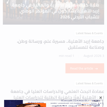
طلبة كلية العلوم الإدارية والمالية في جامعة
إربد الأهلية يشاركون في المؤتمر الوطني
للشباب الأردني 2026
Latest News & Events
جامعة إربد الأهلية.. مسيرة علم، ورسالة وطن،
وصناعة للمستقبل
1 min read
3 August 2026
Read the article
Latest News & Events
عمادة البحث العلمي والدراسات العليا في جامعة
إربد الأهلية تُعزّز جاهزية الطلبة للدراسات العليا
بورشة تعريفية حول اختباري IELTS وTOEFL