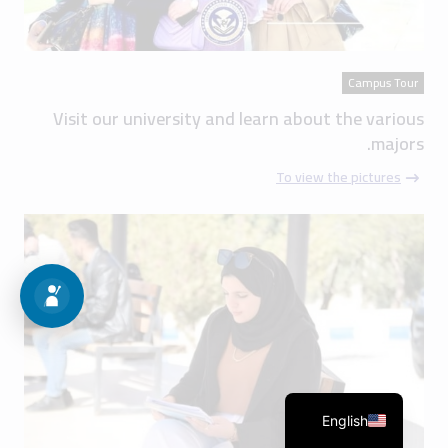
Campus Tour
Visit our university and learn about the various
majors.
To view the pictures
English