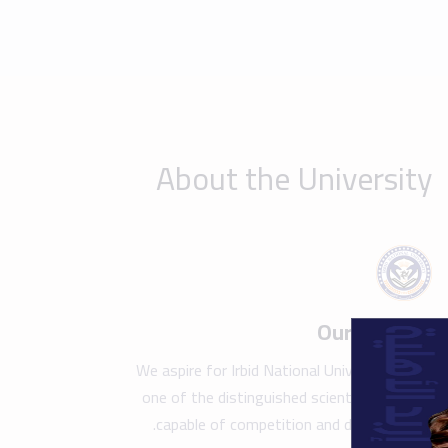
one of the distinguished scientific beacons
capable of competition and development.
Show details
Take a tour of the campus
Find y