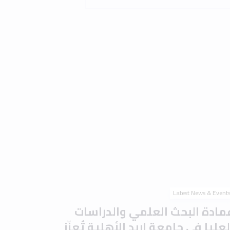
Latest News & Event
مادة البحث العلمي والدراسات
لعليا في جامعة إربد الأهلية تُعزّز
اهزية الطلبة للدراسات العليا
ورشة تعريفية حول
اختباري IELTS وTOE
1 min read
2 
Read the article
Latest News & Event
رعاية الدكتور أحمد موسى
لعتوم.. جامعة إربد الأهلية
َحتفي بتخريج الدفعة الأولى من