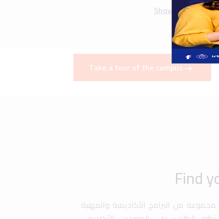
ة مجموعة من البرامج الأكاديمية والمهنية
طور الطلاب على الصعيدين الأكاديمي
برامج التبادل الطلابي، التدريب العملي
صة للطلبة المتفوقين. كما تقدم الجامعة
ة في أبحاث علمية وتطوير مهاراتهم في
دسة، إدارة الأعمال، وتكنولوجيا المعلومات
ز تجربة التعليم من خلال برامج تدريبية
ة تسهم في تجهيز الطلاب لسوق العمل
Graduation
Uni History
Art &