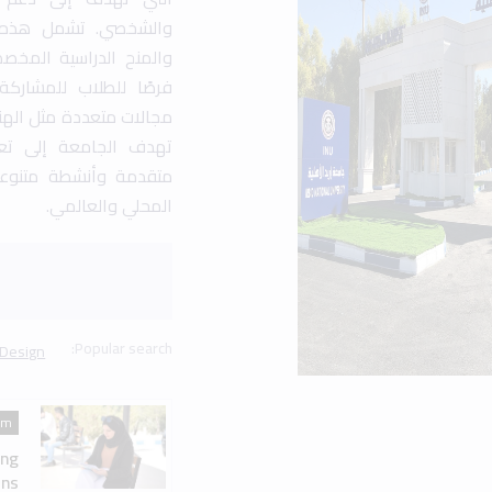
am
ing
ns