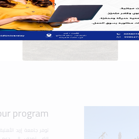
توفر جامعة إربد الأهلي
التي تهدف إلى دعم ت
والشخصي. تشمل هذه ال،
والمنح الدراسية المخص
فرصًا للطلاب للمشارك
مجالات متعددة مثل الهن.
تهدف الجامعة إلى تعزي
متقدمة وأنشطة متنوع
المحلي والعالمي.
Popular search:
 Design