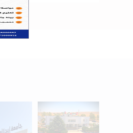
+
34
Programs available
for students