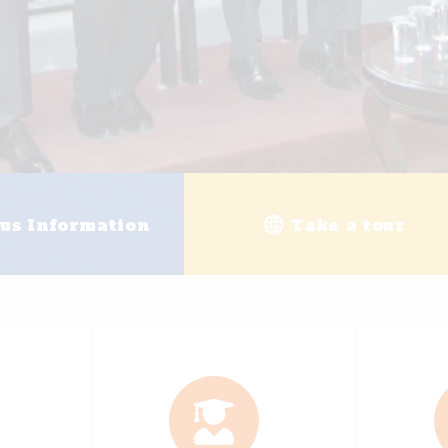
g
University enrollment
Ele
+
25
+
200
ally Accredited Programs
Academi