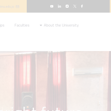
inu.edu.jo
ips
Faculties
About the University