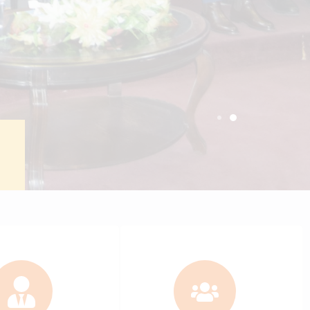
ctronic portal
Students
+
6137
c staff
Bachelor students