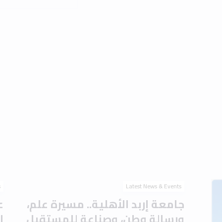
s
Latest News & Events
جامعة إربد الأهلية.. مسيرة علم،
ع
ورسالة وطن، وصناعة للمستقبل
ا
ج
1 min read
3 August 2026
ب
FL
Read the article
August 2026
s
Latest News & Events
الدكتور أحمد العتوم يَرعى حَفل
ب
تَخريج الدفعة الثانية من الفوج
ا
التاسع والعشرين في جامعة إربد
ت