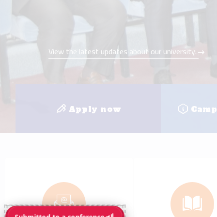
e-mail
E-learnin
+
8
Faculties
Loc