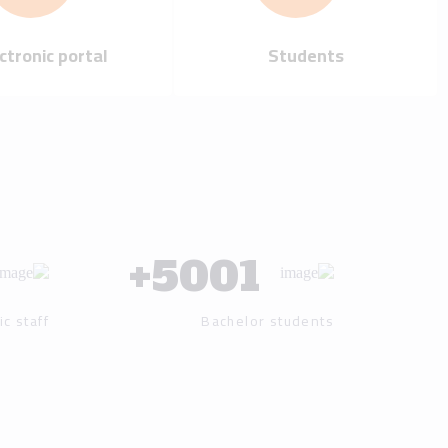
Our mission
Our vision
Our history