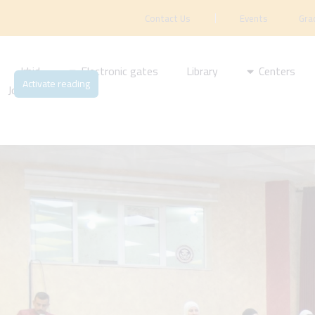
Contact Us
Events
Gra
Irbid
Electronic gates
Library
Centers
Activate reading
Journal