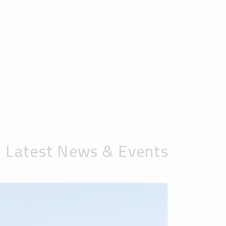
Latest News & Events
جامعة إربد الأهلية تَستعد
لعقد مؤتمرها العلمي الدولي
التاسع المحكّم (القانون في