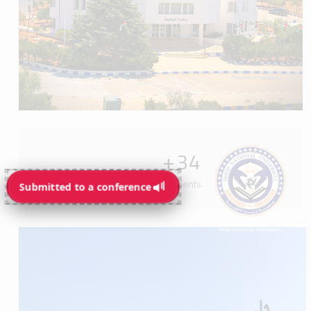
+
34
Programs available for students
Submitted to a conference
Submitted to a conference