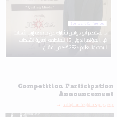
Events and Conferences
د. معتصم أبو دواس يُشارك عن جامعة إربد الأهلية
في المؤتمر الدولي 15 للمنظمة العربية لشبكات
البحث والتعليم e-AGE25 في عمّان
Competition Participation
Announcement
عرض جميع مشاركة مسابقات