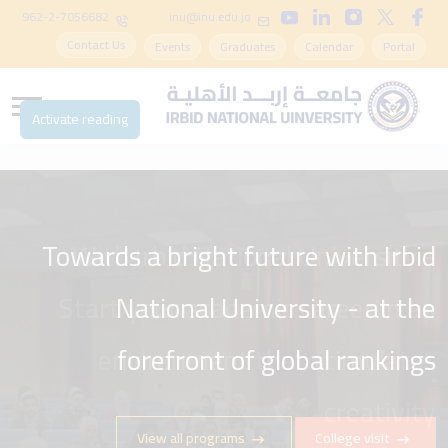
962-2-7056682
inu@inu.edu.jo
Contact Us
Events
Graduates
Calendar
Portal
Activate reading
Towards a bright future with Irbid
National University - at the
forefront of global rankings
View all programs
College visit