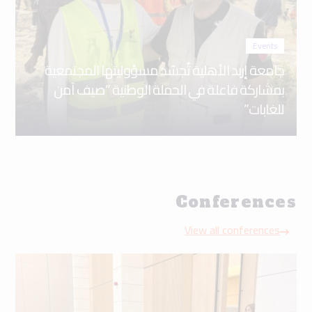
Events
جامعة إربد الأهلية تُجسّد مسؤوليتها المجتمعية
بمشاركة فاعلة في الحملة الوطنية “صيف آمن
للغابات”
Conferences
View all conferences