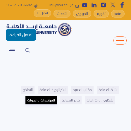
962-2-7056682
inu@inu.edu.jo
اتصل بنا
منفذ
تقويم
الخريجين
الأحداث
تفعيل القراءة
نشأة العمادة
مكتب العميد
استراتيجية العمادة
النماذج
شكاوي واقتراحات
كادر العمادة
المؤتمرات والندوات