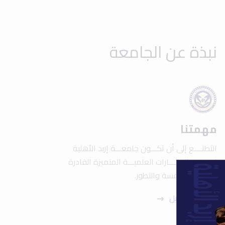
نبذة عن الجامعة
مهمتنا
التطلــــع إلى أن تكـــون جامعـــة إربد الأهلية
إحــــدى المنــــارات العلميـــة المتميزة القادرة
علــــى المنافسة والتطور.
عرض التفاصيل