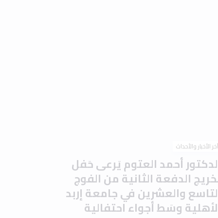
خر الأخبار والأحداث
لدكتور أحمد العتوم يَرعى حَفل
َخريج الدفعة الثانية من الفوج
لتاسع والعشرين في جامعة إربد
لأهلية وسَط أجواء احتفالية