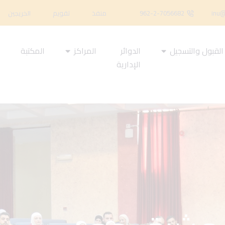
inu@
962-2-7056682
منفذ
تقويم
الخريجين
القبول والتسجيل
الدوائر
المراكز
المكتبة
ا
الإدارية