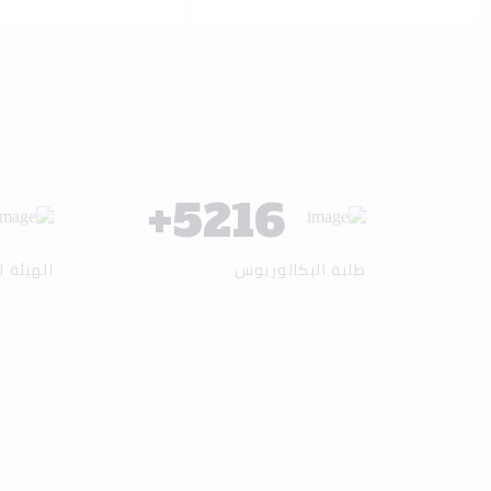
+
6137
طلبة البكالوريوس
الهيئة ا