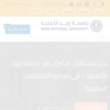
962-2-7056682
inu@inu.edu.jo
اتصل بنا
منفذ
تقويم
الخريجين
الأحداث
تفعيل القراءة
نحو مستقبل مشرق مع جامعة إربد
مع جامعة إربد الأهلية – انطلق في
الأهلية – في صدارة التصنيفات
مسيرتك الأكاديمية في بيئة تحفز
الإبداع
العالمية
زيارة الكلية
زيارة الكلية
عرض كافة البرامج
عرض كافة البرامج