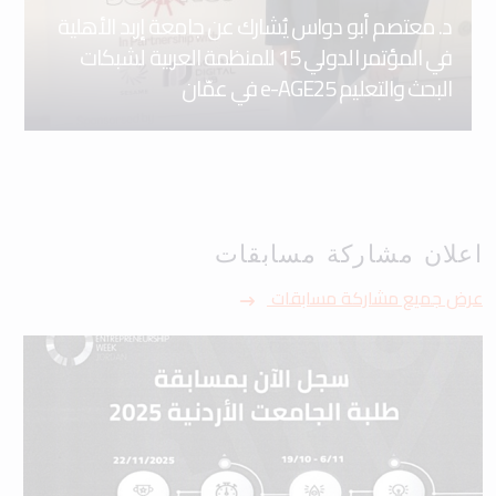
د. معتصم أبو دواس يُشارك عن جامعة إربد الأهلية
في المؤتمر الدولي 15 للمنظمة العربية لشبكات
البحث والتعليم e-AGE25 في عمّان
اعلان مشاركة مسابقات
عرض جميع مشاركة مسابقات