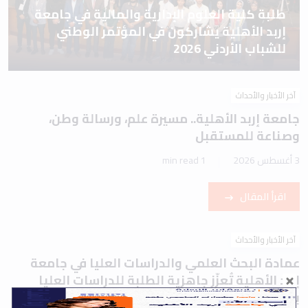
طلبة كلية العلوم الإدارية والمالية في جامعة
إربد الأهلية يشاركون في المؤتمر الوطني
للشباب الأردني 2026
آخر الأخبار والأحداث
جامعة إربد الأهلية.. مسيرة علم، ورسالة وطن،
وصناعة للمستقبل
3 أغسطس 2026
1 min read
اقرأ المقال
آخر الأخبار والأحداث
عمادة البحث العلمي والدراسات العليا في جامعة
إربد الأهلية تُعزّز جاهزية الطلبة للدراسات العليا
بورشة تعريفية حول اختباري IELTS وTOEFL