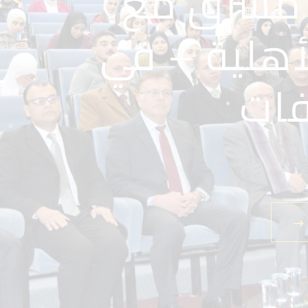
 مشرق مع
 الأهلية –
يرتك
أهلية – في
فات
 بيئة تحفز