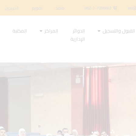
inu@
962-2-7056682
منفذ
تقويم
الخريجين
القبول والتسجيل
الدوائر
المراكز
المكتبة
ا
الإدارية