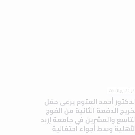
خر الأخبار والأحداث
لدكتور أحمد العتوم يَرعى حَفل
َخريج الدفعة الثانية من الفوج
لتاسع والعشرين في جامعة إربد
لأهلية وسَط أجواء احتفالية