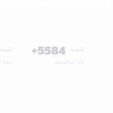
+
6137
طلبة البكالوريوس
الهيئة ا