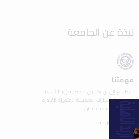
نبذة عن الجامعة
مهمتنا
التطلــــع إلى أن تكـــون جامعـــة إربد الأهلية
إحــــدى المنــــارات العلميـــة المتميزة القادرة
علــــى المنافسة والتطور.
عرض التفاصيل