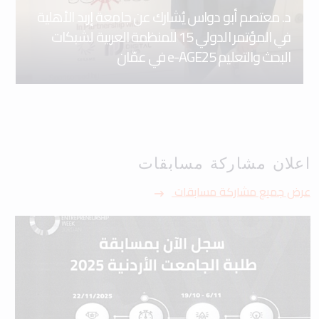
د. معتصم أبو دواس يُشارك عن جامعة إربد الأهلية
في المؤتمر الدولي 15 للمنظمة العربية لشبكات
البحث والتعليم e-AGE25 في عمّان
اعلان مشاركة مسابقات
عرض جميع مشاركة مسابقات