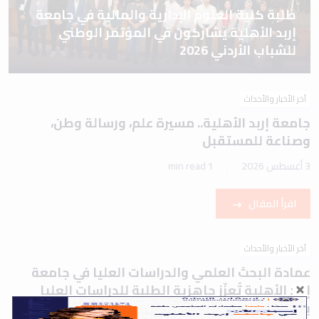
طلبة كلية العلوم الإدارية والمالية في جامعة
إربد الأهلية يشاركون في المؤتمر الوطني
للشباب الأردني 2026
آخر الأخبار والأحداث
جامعة إربد الأهلية.. مسيرة علم، ورسالة وطن،
وصناعة للمستقبل
3 أغسطس 2026
1 min read
اقرأ المقال
آخر الأخبار والأحداث
عمادة البحث العلمي والدراسات العليا في جامعة
إربد الأهلية تُعزّز جاهزية الطلبة للدراسات العليا
بورشة تعريفية حول اختباري IELTS وTOEFL