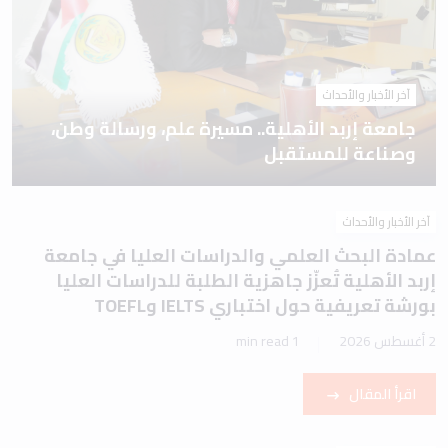
آخر الأخبار والأحداث
جامعة إربد الأهلية.. مسيرة علم، ورسالة وطن،
وصناعة للمستقبل
آخر الأخبار والأحداث
عمادة البحث العلمي والدراسات العليا في جامعة
إربد الأهلية تُعزّز جاهزية الطلبة للدراسات العليا
بورشة تعريفية حول اختباري IELTS وTOEFL
2 أغسطس 2026
1 min read
اقرأ المقال