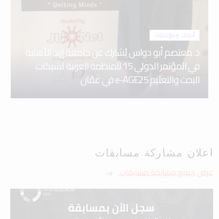
أحداث ومؤتمرات
د. معتصم أبو دواس يُشارك عن جامعة إربد الأهلية
في المؤتمر الدولي 15 للمنظمة العربية لشبكات
البحث والتعليم e-AGE25 في عمّان
اعلان مشاركة مسابقات
عرض جميع مشاركة مسابقات