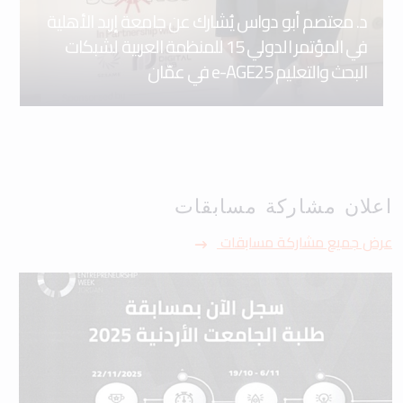
د. معتصم أبو دواس يُشارك عن جامعة إربد الأهلية
في المؤتمر الدولي 15 للمنظمة العربية لشبكات
البحث والتعليم e-AGE25 في عمّان
اعلان مشاركة مسابقات
عرض جميع مشاركة مسابقات