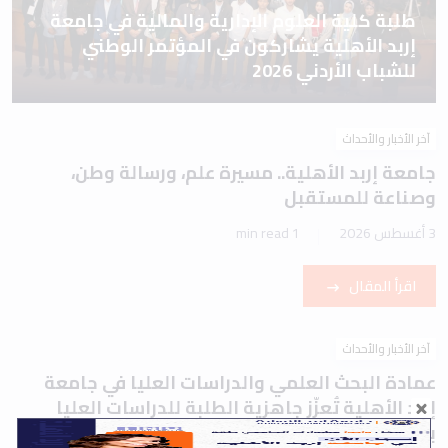
طلبة كلية العلوم الإدارية والمالية في جامعة
إربد الأهلية يشاركون في المؤتمر الوطني
للشباب الأردني 2026
آخر الأخبار والأحداث
جامعة إربد الأهلية.. مسيرة علم، ورسالة وطن،
وصناعة للمستقبل
3 أغسطس 2026
1 min read
اقرأ المقال
آخر الأخبار والأحداث
عمادة البحث العلمي والدراسات العليا في جامعة
إربد الأهلية تُعزّز جاهزية الطلبة للدراسات العليا
بورشة تعريفية حول اختباري IELTS وTOEFL