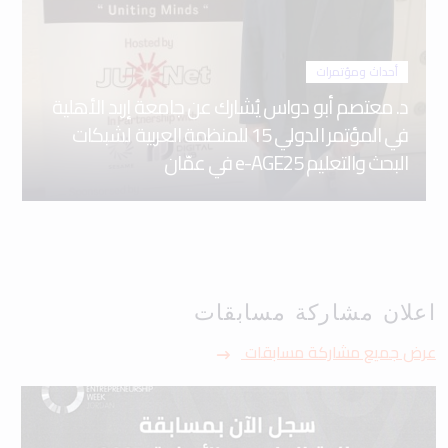
أحداث ومؤتمرات
د. معتصم أبو دواس يُشارك عن جامعة إربد الأهلية
في المؤتمر الدولي 15 للمنظمة العربية لشبكات
البحث والتعليم e-AGE25 في عمّان
اعلان مشاركة مسابقات
عرض جميع مشاركة مسابقات