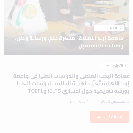
آخر الأخبار والأحداث
جامعة إربد الأهلية.. مسيرة علم، ورسالة وطن،
وصناعة للمستقبل
آخر الأخبار والأحداث
عمادة البحث العلمي والدراسات العليا في جامعة
إربد الأهلية تُعزّز جاهزية الطلبة للدراسات العليا
بورشة تعريفية حول اختباري IELTS وTOEFL
2 أغسطس 2026
1 min read
اقرأ المقال