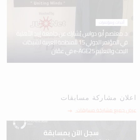
أحداث ومؤتمرات
د. معتصم أبو دواس يُشارك عن جامعة إربد الأهلية
في المؤتمر الدولي 15 للمنظمة العربية لشبكات
البحث والتعليم e-AGE25 في عمّان
اعلان مشاركة مسابقات
عرض جميع مشاركة مسابقات