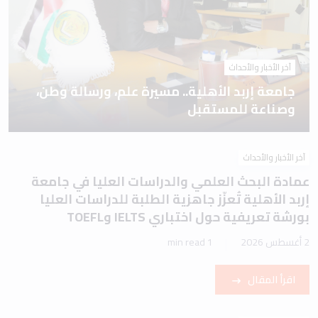
آخر الأخبار والأحداث
جامعة إربد الأهلية.. مسيرة علم، ورسالة وطن،
وصناعة للمستقبل
آخر الأخبار والأحداث
عمادة البحث العلمي والدراسات العليا في جامعة
إربد الأهلية تُعزّز جاهزية الطلبة للدراسات العليا
بورشة تعريفية حول اختباري IELTS وTOEFL
2 أغسطس 2026
1 min read
اقرأ المقال