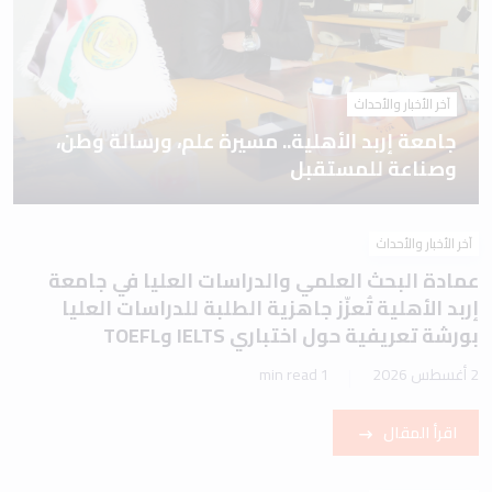
آخر الأخبار والأحداث
جامعة إربد الأهلية.. مسيرة علم، ورسالة وطن،
وصناعة للمستقبل
آخر الأخبار والأحداث
عمادة البحث العلمي والدراسات العليا في جامعة
إربد الأهلية تُعزّز جاهزية الطلبة للدراسات العليا
بورشة تعريفية حول اختباري IELTS وTOEFL
2 أغسطس 2026
1 min read
اقرأ المقال