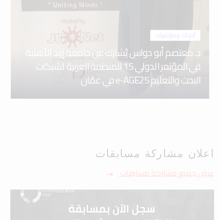
أحداث ومؤتمرات
د. معتصم أبو دواس يُشارك عن جامعة إربد الأهلية
في المؤتمر الدولي 15 للمنظمة العربية لشبكات
البحث والتعليم e-AGE25 في عمّان
اعلان مشاركة مسابقات
عرض جميع مشاركة مسابقات