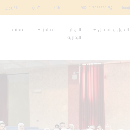
inu@
962-2-7056682
منفذ
تقويم
الخريجين
القبول والتسجيل
الدوائر
المراكز
المكتبة
ا
الإدارية