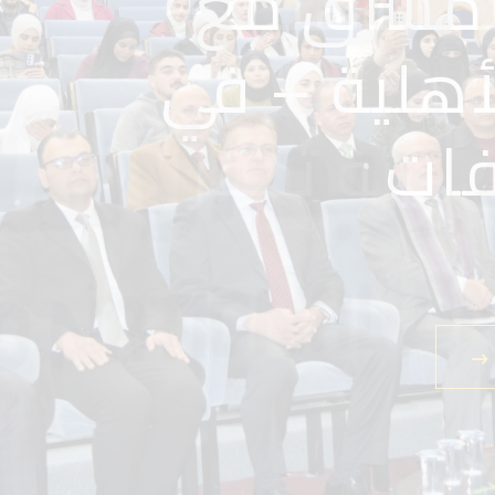
 مشرق مع
 الأهلية –
يرتك
أهلية – في
فات
 بيئة تحفز