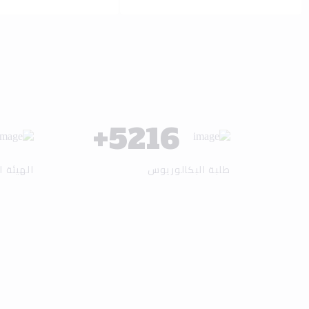
+
6137
طلبة البكالوريوس
الهيئة ا