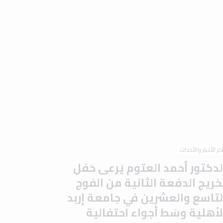
خر الأخبار والأحداث
لدكتور أحمد العتوم يَرعى حَفل
َخريج الدفعة الثانية من الفوج
لتاسع والعشرين في جامعة إربد
لأهلية وسَط أجواء احتفالية