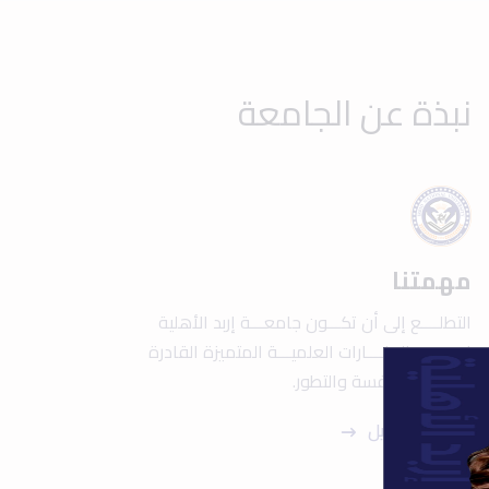
نبذة عن الجامعة
مهمتنا
التطلــــع إلى أن تكـــون جامعـــة إربد الأهلية
إحــــدى المنــــارات العلميـــة المتميزة القادرة
علــــى المنافسة والتطور.
عرض التفاصيل