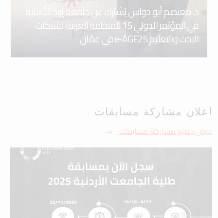
د. معتصم أبو دواس يُشارك عن جامعة إربد الأهلية
في المؤتمر الدولي 15 للمنظمة العربية لشبكات
البحث والتعليم e-AGE25 في عمّان
اعلان مشاركة مسابقات
عرض جميع مشاركة مسابقات