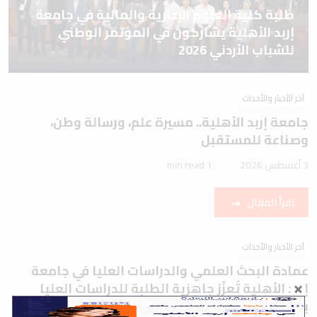
طلبة كلية العلوم الإدارية والمالية في جامعة
إربد الأهلية يشاركون في المؤتمر الوطني
للشباب الأردني 2026
آخر الأخبار والأحداث
جامعة إربد الأهلية.. مسيرة علم، ورسالة وطن،
وصناعة للمستقبل
3 أغسطس 2026
1 min read
اقرأ المقال
آخر الأخبار والأحداث
عمادة البحث العلمي والدراسات العليا في جامعة
إربد الأهلية تُعزّز جاهزية الطلبة للدراسات العليا
بورشة تعريفية حول اختباري IELTS وTOEFL