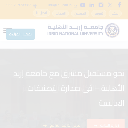
962-2-7056682
inu@inu.edu.jo
اتصل بنا
منفذ
تقويم
الخريجين
الأحداث
تفعيل القراءة
نحو مستقبل مشرق مع جامعة إربد
مع جامعة إربد الأهلية – انطلق في
الأهلية – في صدارة التصنيفات
مسيرتك الأكاديمية في بيئة تحفز
الإبداع
العالمية
زيارة الكلية
زيارة الكلية
عرض كافة البرامج
عرض كافة البرامج