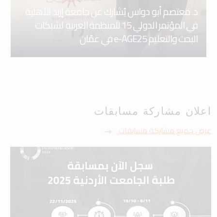
د. معتصم أبو دواس يُشارك عن جامعة إربد الأهلية
في المؤتمر الدولي 15 للمنظمة العربية لشبكات
البحث والتعليم e-AGE25 في عمّان
اعلان مشاركة مسابقات
عرض جميع مشاركة مسابقات