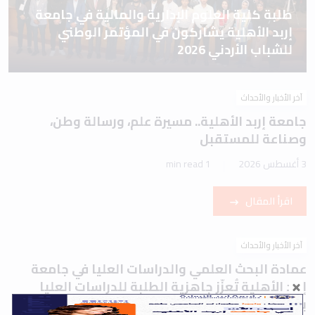
طلبة كلية العلوم الإدارية والمالية في جامعة
إربد الأهلية يشاركون في المؤتمر الوطني
للشباب الأردني 2026
آخر الأخبار والأحداث
جامعة إربد الأهلية.. مسيرة علم، ورسالة وطن،
وصناعة للمستقبل
3 أغسطس 2026
1 min read
اقرأ المقال
آخر الأخبار والأحداث
عمادة البحث العلمي والدراسات العليا في جامعة
إربد الأهلية تُعزّز جاهزية الطلبة للدراسات العليا
بورشة تعريفية حول اختباري IELTS وTOEFL