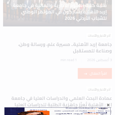
طلبة كلية العلوم الإدارية والمالية في جامعة
إربد الأهلية يشاركون في المؤتمر الوطني
للشباب الأردني 2026
آخر الأخبار والأحداث
جامعة إربد الأهلية.. مسيرة علم، ورسالة وطن،
وصناعة للمستقبل
3 أغسطس 2026
1 min read
اقرأ المقال
آخر الأخبار والأحداث
عمادة البحث العلمي والدراسات العليا في جامعة
إربد الأهلية تُعزّز جاهزية الطلبة للدراسات العليا
بورشة تعريفية حول اختباري IELTS وTOEFL