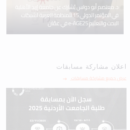
د. معتصم أبو دواس يُشارك عن جامعة إربد الأهلية
في المؤتمر الدولي 15 للمنظمة العربية لشبكات
البحث والتعليم e-AGE25 في عمّان
اعلان مشاركة مسابقات
عرض جميع مشاركة مسابقات