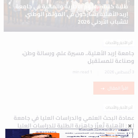
طلبة كلية العلوم الإدارية والمالية في جامعة
إربد الأهلية يشاركون في المؤتمر الوطني
للشباب الأردني 2026
آخر الأخبار والأحداث
جامعة إربد الأهلية.. مسيرة علم، ورسالة وطن،
وصناعة للمستقبل
3 أغسطس 2026
1 min read
اقرأ المقال
آخر الأخبار والأحداث
عمادة البحث العلمي والدراسات العليا في جامعة
إربد الأهلية تُعزّز جاهزية الطلبة للدراسات العليا
بورشة تعريفية حول اختباري IELTS وTOEFL