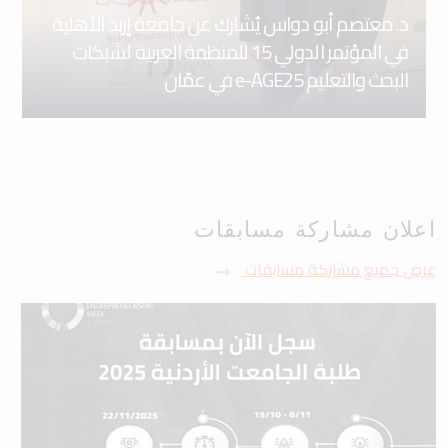
د. معتصم أبو دواس يُشارك عن جامعة إربد الأهلية
في المؤتمر الدولي 15 للمنظمة العربية لشبكات
البحث والتعليم e-AGE25 في عمّان
اعلان مشاركة مسابقات
عرض جميع مشاركة مسابقات