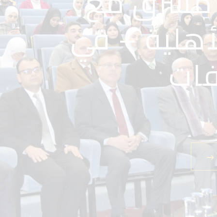
 مشرق مع
 الأهلية –
يرتك
أهلية – في
فات
 بيئة تحفز