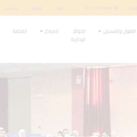
inu@
962-2-7056682
منفذ
تقويم
الخريجين
القبول والتسجيل
الدوائر
المراكز
المكتبة
ا
الإدارية