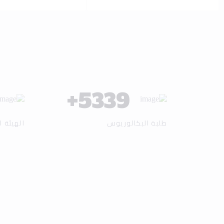
+
6137
طلبة البكالوريوس
الهيئة ا