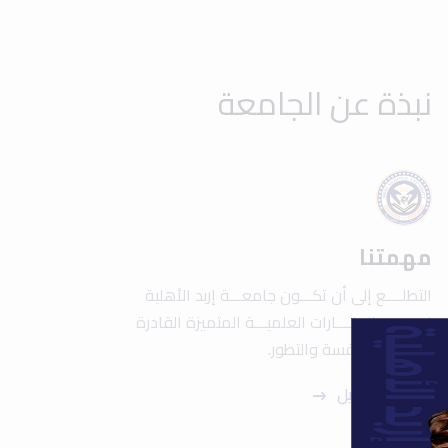
نبذة عن الجامعة
مهمتنا
التطلــــع إلى أن تكـــون جامعـــة إربد الأهلية
إحــــدى المنــــارات العلميـــة المتميزة القادرة
علــــى المنافسة والتطور.
عرض التفاصيل