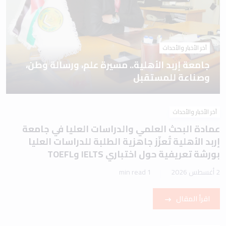
آخر الأخبار والأحداث
جامعة إربد الأهلية.. مسيرة علم، ورسالة وطن،
وصناعة للمستقبل
آخر الأخبار والأحداث
عمادة البحث العلمي والدراسات العليا في جامعة
إربد الأهلية تُعزّز جاهزية الطلبة للدراسات العليا
بورشة تعريفية حول اختباري IELTS وTOEFL
2 أغسطس 2026
1 min read
اقرأ المقال