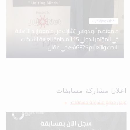
أحداث ومؤتمرات
د. معتصم أبو دواس يُشارك عن جامعة إربد الأهلية
في المؤتمر الدولي 15 للمنظمة العربية لشبكات
البحث والتعليم e-AGE25 في عمّان
اعلان مشاركة مسابقات
عرض جميع مشاركة مسابقات