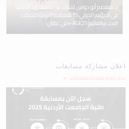
د. معتصم أبو دواس يُشارك عن جامعة إربد الأهلية
في المؤتمر الدولي 15 للمنظمة العربية لشبكات
البحث والتعليم e-AGE25 في عمّان
اعلان مشاركة مسابقات
عرض جميع مشاركة مسابقات