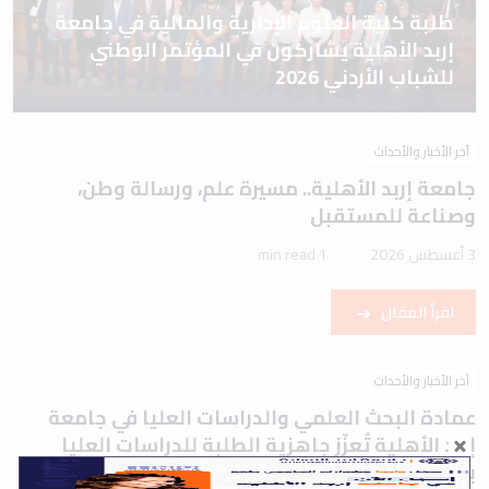
طلبة كلية العلوم الإدارية والمالية في جامعة
إربد الأهلية يشاركون في المؤتمر الوطني
للشباب الأردني 2026
آخر الأخبار والأحداث
جامعة إربد الأهلية.. مسيرة علم، ورسالة وطن،
وصناعة للمستقبل
3 أغسطس 2026
1 min read
اقرأ المقال
آخر الأخبار والأحداث
عمادة البحث العلمي والدراسات العليا في جامعة
إربد الأهلية تُعزّز جاهزية الطلبة للدراسات العليا
بورشة تعريفية حول اختباري IELTS وTOEFL