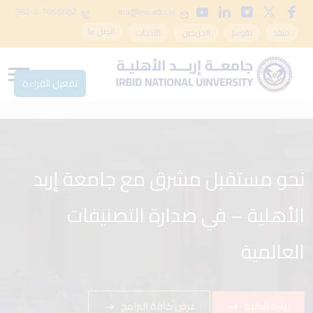
962-2-7056682
inu@inu.edu.jo
اتصل بنا
منفذ
تقويم
الخريجين
الأحداث
تفعيل القراءة
نحو مستقبل مشرق مع جامعة إربد
مع جامعة إربد الأهلية – انطلق في
الأهلية – في صدارة التصنيفات
مسيرتك الأكاديمية في بيئة تحفز
الإبداع
العالمية
زيارة الكلية
زيارة الكلية
عرض كافة البرامج
عرض كافة البرامج