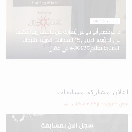
أحداث ومؤتمرات
د. معتصم أبو دواس يُشارك عن جامعة إربد الأهلية
في المؤتمر الدولي 15 للمنظمة العربية لشبكات
البحث والتعليم e-AGE25 في عمّان
اعلان مشاركة مسابقات
عرض جميع مشاركة مسابقات