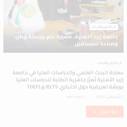
آخر الأخبار والأحداث
جامعة إربد الأهلية.. مسيرة علم، ورسالة وطن،
وصناعة للمستقبل
آخر الأخبار والأحداث
عمادة البحث العلمي والدراسات العليا في جامعة
إربد الأهلية تُعزّز جاهزية الطلبة للدراسات العليا
بورشة تعريفية حول اختباري IELTS وTOEFL
2 أغسطس 2026
1 min read
اقرأ المقال